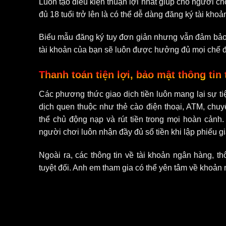
Luôn tạo điều kiện thuận lợi nhất giúp cho người c
đủ 18 tuổi trở lên là có thể dễ dàng đăng ký tài khoản
Biểu mẫu đăng ký tuy đơn giản nhưng vẫn đảm bảo t
tài khoản của bạn sẽ luôn được hưởng đủ mọi chế đ
Thanh toán tiện lợi, bảo mật thông tin 
Các phương thức giao dịch tiền luôn mang lại sự ti
dịch quen thuộc như thẻ cào điện thoại, ATM, chuyể
thể chủ động nạp và rút tiền trong mọi hoàn cảnh
người chơi luôn nhận đầy đủ số tiền khi lập phiếu gi
Ngoài ra, các thông tin về tài khoản ngân hàng, 
tuyệt đối. Anh em tham gia có thể yên tâm về khoản n