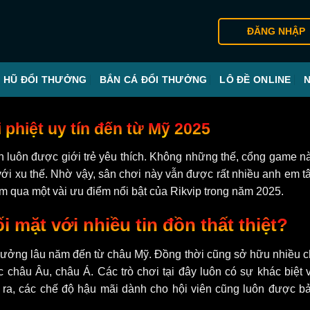
ĐĂNG NHẬP
 HŨ ĐỔI THƯỞNG
BẮN CÁ ĐỔI THƯỞNG
LÔ ĐỀ ONLINE
N
 phiệt uy tín đến từ Mỹ 2025
 luôn được giới trẻ yêu thích. Không những thế, cổng game n
ới xu thế. Nhờ vậy, sân chơi này vẫn được rất nhiều anh em t
m qua một vài ưu điểm nổi bật của Rikvip trong năm 2025.
i mặt với nhiều tin đồn thất thiệt?
hưởng lâu năm đến từ châu Mỹ. Đồng thời cũng sở hữu nhiều c
 châu Âu, châu Á. Các trò chơi tại đây luôn có sự khác biệt 
i ra, các chế độ hậu mãi dành cho hội viên cũng luôn được b