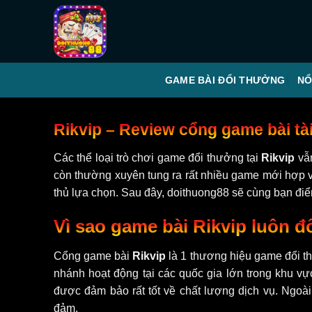
Bỏ
qua
nội
dung
GAME BÀI ĐỔI THƯỞNG
NỔ
Rikvip – Review cổng game bài tài
Các thể loại trò chơi game đổi thưởng tại
Rikvip
vẫn
còn thường xuyên tung ra rất nhiều game mới hợp v
thủ lựa chọn. Sau đây, doithuong88 sẽ cùng bạn điể
Vì sao game bài Rikvip luôn đố
Cổng game bài
Rikvip
là 1 thương hiệu game đổi t
nhánh hoạt động tại các quốc gia lớn trong khu vực
được đảm bảo rất tốt về chất lượng dịch vụ. Ngoà
đảm.