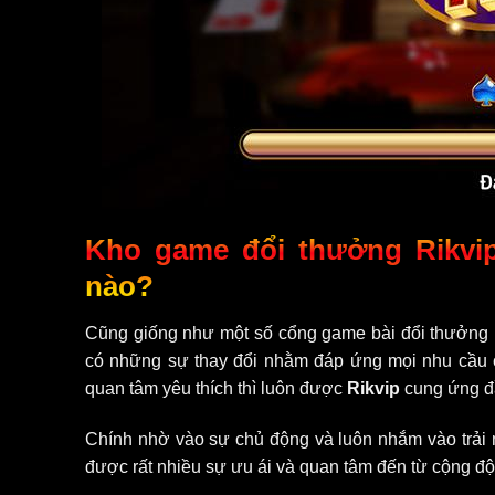
Kho game đổi thưởng Rikvi
nào?
Cũng giống như một số cổng game bài đổi thưởng uy
có những sự thay đổi nhằm đáp ứng mọi nhu cầu 
quan tâm yêu thích thì luôn được
Rikvip
cung ứng đ
Chính nhờ vào sự chủ động và luôn nhắm vào trải 
được rất nhiều sự ưu ái và quan tâm đến từ cộng đ