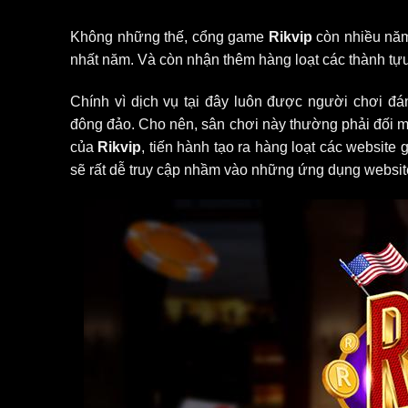
Không những thế, cổng game
Rikvip
còn nhiều năm
nhất năm. Và còn nhận thêm hàng loạt các thành tựu
Chính vì dịch vụ tại đây luôn được người chơi đá
đông đảo. Cho nên, sân chơi này thường phải đối mặt 
của
Rikvip
, tiến hành tạo ra hàng loạt các website
sẽ rất dễ truy cập nhầm vào những ứng dụng websit