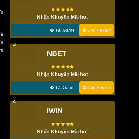
ín
Nhận Khuyến Mãi hot
Tải Game
Đọc Review
ất
ín
3
hì
NBET
Nhận Khuyến Mãi hot
Tải Game
Đọc Review
4
IWIN
Nhận Khuyến Mãi hot