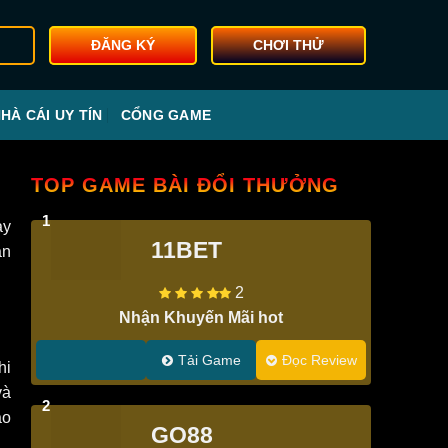
ĐĂNG KÝ
CHƠI THỬ
HÀ CÁI UY TÍN
CỔNG GAME
TOP GAME BÀI ĐỔI THƯỞNG
1
ày
11BET
ân
2
Nhận Khuyến Mãi hot
Tải Game
Đọc Review
hi
và
2
ảo
GO88