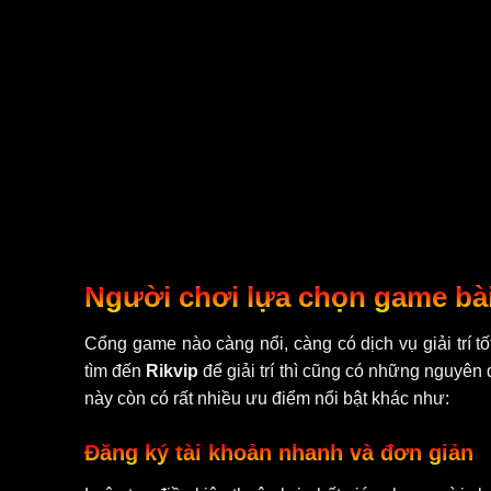
Người chơi lựa chọn game bà
Cổng game nào càng nổi, càng có dịch vụ giải trí tố
tìm đến
Rikvip
để giải trí thì cũng có những nguyên d
này còn có rất nhiều ưu điểm nổi bật khác như:
Đăng ký tài khoản nhanh và đơn giản