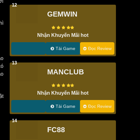
ơi
12
GEMWIN
hì
Nhận Khuyến Mãi hot
Tải Game
Đọc Review
ao
13
có
MANCLUB
ảo
Nhận Khuyến Mãi hot
ật
Tải Game
Đọc Review
14
FC88