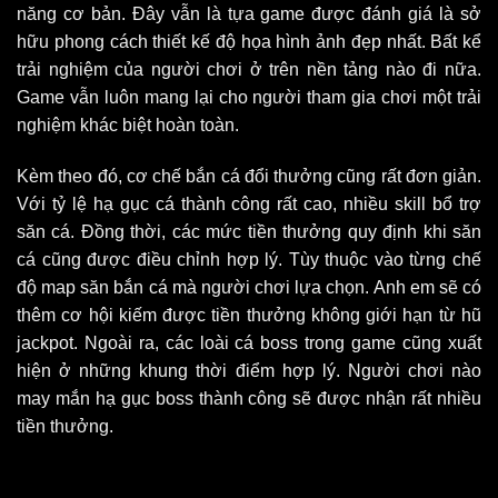
năng cơ bản. Đây vẫn là tựa game được đánh giá là sở
hữu phong cách thiết kế độ họa hình ảnh đẹp nhất. Bất kể
trải nghiệm của người chơi ở trên nền tảng nào đi nữa.
Game vẫn luôn mang lại cho người tham gia chơi một trải
nghiệm khác biệt hoàn toàn.
Kèm theo đó, cơ chế bắn cá đổi thưởng cũng rất đơn giản.
Với tỷ lệ hạ gục cá thành công rất cao, nhiều skill bổ trợ
săn cá. Đồng thời, các mức tiền thưởng quy định khi săn
cá cũng được điều chỉnh hợp lý. Tùy thuộc vào từng chế
độ map săn bắn cá mà người chơi lựa chọn. Anh em sẽ có
thêm cơ hội kiếm được tiền thưởng không giới hạn từ hũ
jackpot. Ngoài ra, các loài cá boss trong game cũng xuất
hiện ở những khung thời điểm hợp lý. Người chơi nào
may mắn hạ gục boss thành công sẽ được nhận rất nhiều
tiền thưởng.