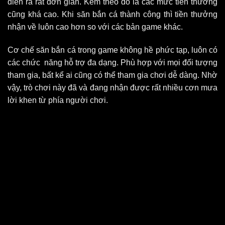
diễn ra rất đơn giản. Kèm theo đó là các mức tiền thưởng
cũng khá cao. Khi săn bắn cá thành công thì tiền thưởng
nhận về luôn cao hơn so với các bản game khác.
Cơ chế săn bắn cá trong game không hề phức tạp, luôn có
các chức năng hỗ trợ đa dạng. Phù hợp với mọi đối tượng
tham gia, bất kể ai cũng có thể tham gia chơi dễ dàng. Nhờ
vậy, trò chơi này đã và đang nhận được rất nhiều cơn mưa
lời khen từ phía người chơi.