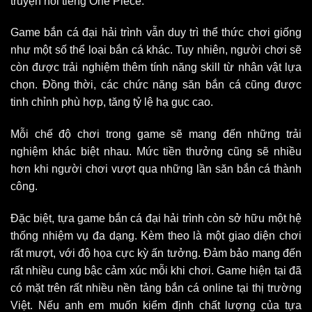
truyện nổi tiếng One Piece.
Game bắn cá đại hải trình vẫn duy trì thể thức chơi giống
như một số thể loại bắn cá khác. Tuy nhiên, người chơi sẽ
còn được trải nghiệm thêm tính năng skill từ nhân vật lựa
chọn. Đồng thời, các chức năng săn bắn cá cũng được
tinh chỉnh phù hợp, tăng tỷ lệ hạ gục cao.
Mỗi chế độ chơi trong game sẽ mang đến những trải
nghiệm khác biệt nhau. Mức tiền thưởng cũng sẽ nhiều
hơn khi người chơi vượt qua những lần săn bắn cá thành
công.
Đặc biệt, tựa game bắn cá đại hải trình còn sở hữu một hệ
thống nhiệm vụ đa dạng. Kèm theo là một giao diện chơi
rất mượt, với độ họa cực kỳ ấn tưởng. Đảm bảo mang đến
rất nhiều cung bậc cảm xúc mỗi khi chơi. Game hiện tại đã
có mặt trên rất nhiều nền tảng bắn cá online tại thị trường
Việt. Nếu anh em muốn kiểm định chất lượng của tựa