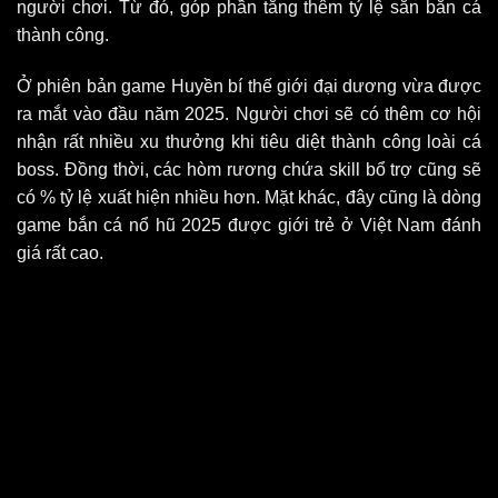
người chơi. Từ đó, góp phần tăng thêm tỷ lệ săn bắn cá
thành công.
Ở phiên bản game Huyền bí thế giới đại dương vừa được
ra mắt vào đầu năm 2025. Người chơi sẽ có thêm cơ hội
nhận rất nhiều xu thưởng khi tiêu diệt thành công loài cá
boss. Đồng thời, các hòm rương chứa skill bổ trợ cũng sẽ
có % tỷ lệ xuất hiện nhiều hơn. Mặt khác, đây cũng là dòng
game bắn cá nổ hũ 2025 được giới trẻ ở Việt Nam đánh
giá rất cao.