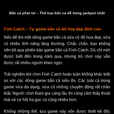
Bắn cá phát tài – Thể loại bắn cá dễ trúng jackpot nhất
Fish Catch – Tự game bắn cá đồ hoạ đẹp đỉnh cao
Nếu để tìm một dòng game bắn cá vừa có đồ họa đẹp, vừa
có nhiều tính năng tặng thưởng. Chắc chắn, bạn không
nên bỏ qua phiên bản game bắn cá Fish Catch. Dù chỉ mới
được biết đến trong năm qua, nhưng trò chơi này vẫn
được rất nhiều người khen ngợi.
Trải nghiệm khi chơi Fish Catch hoàn toàn không khác biệt
so với các dòng game bắn cá siêu thị. Các loài cá trong
game vừa đa dạng, vừa có những chuyển động rất chân
thật. Người chơi tham gia càng lâu thì càng cảm thấy thoải
mái và cơ hội hạ gục cá cũng nhiều hơn.
Không những thế, tựa game này vốn được thiết kế độc