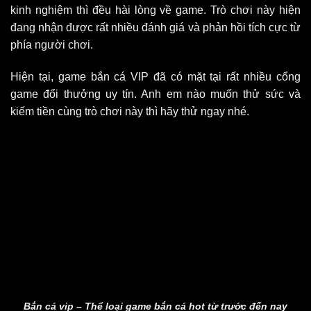
kinh nghiệm thì đều hài lòng về game. Trò chơi này hiện
đang nhận được rất nhiều đánh giá và phản hồi tích cực từ
phía người chơi.
Hiện tại, game bắn cá VIP đã có mặt tại rất nhiều cổng
game đổi thưởng uy tín. Anh em nào muốn thử sức và
kiếm tiền cùng trò chơi này thì hãy thử ngay nhé.
Bắn cá vip – Thể loại game bắn cá hot từ trước đến nay