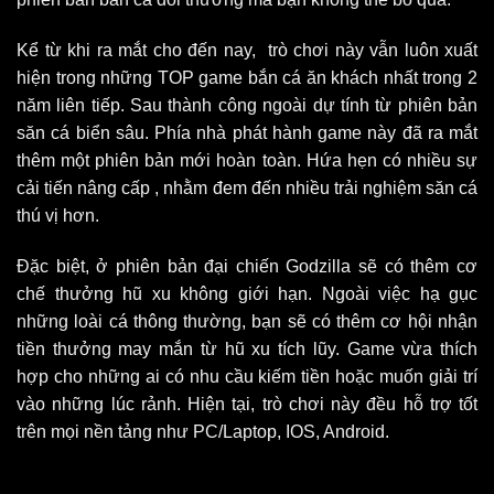
Kể từ khi ra mắt cho đến nay, trò chơi này vẫn luôn xuất
hiện trong những TOP game bắn cá ăn khách nhất trong 2
năm liên tiếp. Sau thành công ngoài dự tính từ phiên bản
săn cá biển sâu. Phía nhà phát hành game này đã ra mắt
thêm một phiên bản mới hoàn toàn. Hứa hẹn có nhiều sự
cải tiến nâng cấp , nhằm đem đến nhiều trải nghiệm săn cá
thú vị hơn.
Đặc biệt, ở phiên bản đại chiến Godzilla sẽ có thêm cơ
chế thưởng hũ xu không giới hạn. Ngoài việc hạ gục
những loài cá thông thường, bạn sẽ có thêm cơ hội nhận
tiền thưởng may mắn từ hũ xu tích lũy. Game vừa thích
hợp cho những ai có nhu cầu kiếm tiền hoặc muốn giải trí
vào những lúc rảnh. Hiện tại, trò chơi này đều hỗ trợ tốt
trên mọi nền tảng như PC/Laptop, IOS, Android.