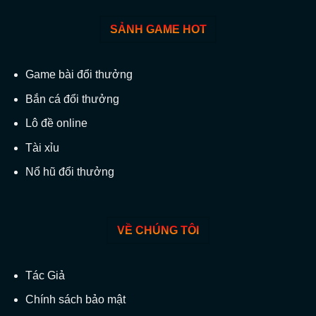
SẢNH GAME HOT
Game bài đổi thưởng
Bắn cá đổi thưởng
Lô đề online
Tài xỉu
Nổ hũ đổi thưởng
VỀ CHÚNG TÔI
Tác Giả
Chính sách bảo mật