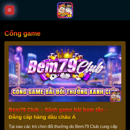
Bỏ
qua
nội
dung
Cổng game
Bem79 Club – Sảnh game bài bom tấn –
Đẳng cấp hàng đầu châu Á
Tại sao các trò chơi đổi thưởng do Bem79 Club cung cấp