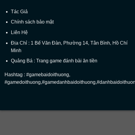
Tác Giả
Chính sách bảo mật
Liên Hệ
Địa Chỉ : 1 Bế Văn Đàn, Phường 14, Tân Bình, Hồ Chí
Minh
Quảng Bá : Trang game đánh bài ăn tiền
Hashtag : #gamebaidoithuong,
#gamedoithuong,#gamedanhbaidoithuong,#danhbaidoithuon