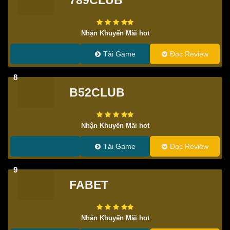
789CLUB
Nhận Khuyến Mãi hot
Tải Game
Đọc Review
8
B52CLUB
Nhận Khuyến Mãi hot
Tải Game
Đọc Review
9
FABET
Nhận Khuyến Mãi hot