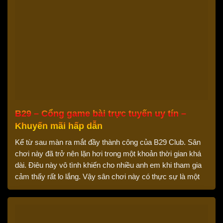
B29 – Cổng game bài trực tuyến uy tín –
Khuyến mãi hấp dẫn
Kể từ sau màn ra mắt đầy thành công của B29 Club. Sân
chơi này đã trở nên lặn hơi trong một khoản thời gian khá
dài. Điêu này vô tình khiến cho nhiều anh em khi tham gia
cảm thấy rất lo lắng. Vậy sân chơi này có thực sự là một
nơi giải […]