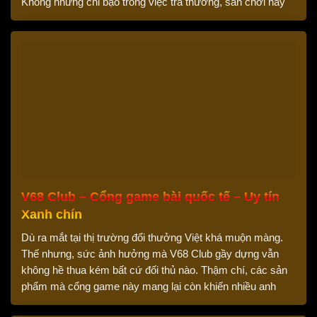
Không những chi bạo trong việc trả thưởng, sân chơi này
còn tung ra rất nhiều event thưởng vô cùng hậu hĩnh. Vậy
[…]
V68 Club – Cổng game bài quốc tế – Uy tín
Xanh chín
Dù ra mắt tại thị trường đổi thưởng Việt khá muộn màng.
Thế nhưng, sức ảnh hưởng mà V68 Club gầy dựng vẫn
không hề thua kém bất cứ đối thủ nào. Thậm chí, các sản
phẩm mà cổng game này mang lại còn khiến nhiều anh
em trong nước phải bất ngờ. Vậy cổng game […]