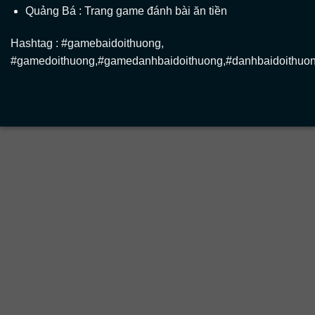
Quảng Bá : Trang game đánh bài ăn tiền
Hashtag : #gamebaidoithuong,
#gamedoithuong,#gamedanhbaidoithuong,#danhbaidoithuon