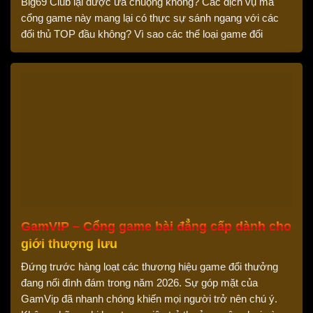
Big69 Club lại được ưa chuộng không? Các dịch vụ mà
cổng game này mang lại có thực sự sánh ngang với các
đối thủ TOP đầu không? Vì sao các thể loại game đổi
thưởng tại Big69 Club lại nhận […]
GamVIP – Cổng game bài đẳng cấp dành cho
giới thượng lưu
Đứng trước hàng loạt các thương hiệu game đổi thưởng
đang nổi đình đám trong năm 2026. Sự góp mặt của
GamVip đã nhanh chóng khiến mọi người trở nên chú ý.