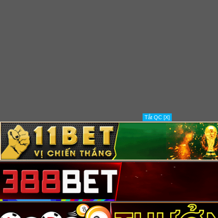
Tắt QC [X]