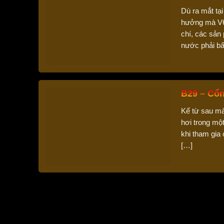
Dù ra mắt tạ
hưởng mà V68
chí, các sản
nước phải b
B29 – Cổn
Kể từ sau mà
hơi trong một
khi tham gia 
[…]