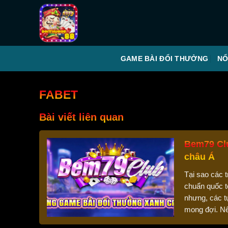
Bỏ
qua
nội
dung
GAME BÀI ĐỔI THƯỞNG
NỔ
FABET
Bài viết liên quan
Bem79 Clu
châu Á
Tại sao các 
chuẩn quốc t
nhưng, các t
mong đợi. N