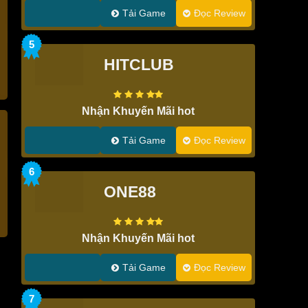
Tải Game
Đọc Review
5
HITCLUB
Nhận Khuyến Mãi hot
Tải Game
Đọc Review
6
ONE88
Nhận Khuyến Mãi hot
Tải Game
Đọc Review
7