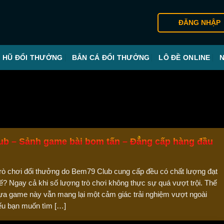
ĐĂNG NHẬP
 HŨ ĐỔI THƯỞNG
BẮN CÁ ĐỔI THƯỞNG
LÔ ĐỀ ONLINE
N
b – Sảnh game bài bom tấn – Đẳng cấp hàng đầu
trò chơi đổi thưởng do Bem79 Club cung cấp đều có chất lượng đạt
ế? Ngay cả khi số lượng trò chơi không thực sự quá vượt trội. Thế
ựa game này vẫn mang lại một cảm giác trải nghiệm vượt ngoài
ếu bạn muốn tìm […]