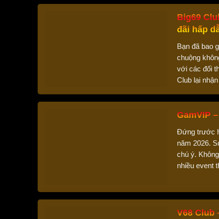
Big69 Clu
đãi hấp d
Bạn đã bao g
chuộng khôn
với các đối 
Club lại nhận
GamVIP – 
Đứng trước h
năm 2026. S
chú ý. Không 
nhiều event 
V68 Club 