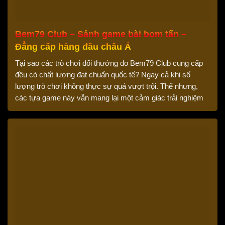
Bem79 Club – Sảnh game bài bom tấn –
Đẳng cấp hàng đầu châu Á
Tại sao các trò chơi đổi thưởng do Bem79 Club cung cấp
đều có chất lượng đạt chuẩn quốc tế? Ngay cả khi số
lượng trò chơi không thực sự quá vượt trội. Thế nhưng,
các tựa game này vẫn mang lại một cảm giác trải nghiệm
vượt ngoài mong đợi. Nếu bạn muốn tìm […]