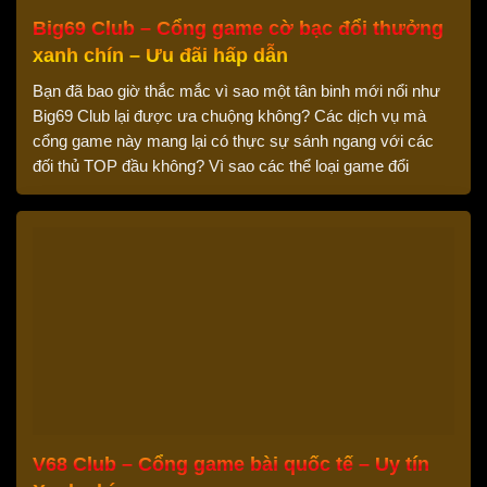
Big69 Club – Cổng game cờ bạc đổi thưởng
xanh chín – Ưu đãi hấp dẫn
Bạn đã bao giờ thắc mắc vì sao một tân binh mới nổi như
Big69 Club lại được ưa chuộng không? Các dịch vụ mà
cổng game này mang lại có thực sự sánh ngang với các
đối thủ TOP đầu không? Vì sao các thể loại game đổi
thưởng tại Big69 Club lại nhận […]
V68 Club – Cổng game bài quốc tế – Uy tín