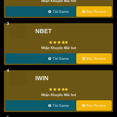
Nhận Khuyến Mãi hot
Tải Game
Đọc Review
3
NBET
Nhận Khuyến Mãi hot
Tải Game
Đọc Review
4
IWIN
Nhận Khuyến Mãi hot
Tải Game
Đọc Review