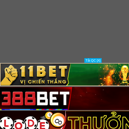
Tắt QC [X]