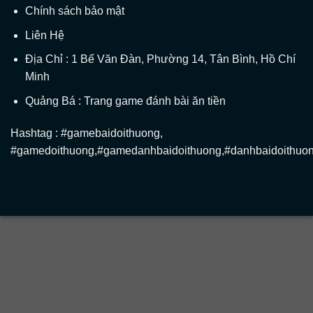
Chính sách bảo mật
Liên Hệ
Địa Chỉ : 1 Bế Văn Đàn, Phường 14, Tân Bình, Hồ Chí
Minh
Quảng Bá : Trang game đánh bài ăn tiền
Hashtag : #gamebaidoithuong,
#gamedoithuong,#gamedanhbaidoithuong,#danhbaidoithuon