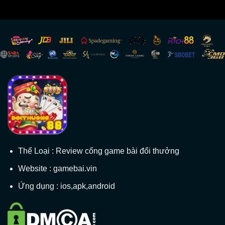
Thể Loại : Review cổng game bài đổi thưởng
Website : gamebai.vin
Ứng dụng : ios,apk,android