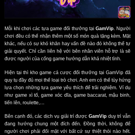
Mỗi khi chơi các tựa game đổi thưởng tại
GamVip
. Người
chơi đều có thể nhận thêm một số món quà tặng kèm. Mặt
khác, nếu có sự khó khăn hay vấn đề nào đó không thể tự
giải quyết. Chỉ cần liên hệ với bên nhân viên hỗ trợ là sẽ
được người của cổng game hướng dẫn khá nhiệt tình.
Hiện tại thì kho game cá cược đổi thưởng tại GamVip đã
quy tụ đầy đủ mọi thể loại trò chơi. Anh em có thể tùy hứng
lựa chọn những tựa game yêu thích để trải nghiệm. Ví dụ
như game xì tố, game xóc dĩa, game baccarat, mậu binh,
tiến lên, roulette,…
Bên cạnh đó, các dịch vụ giải trí được
GamVip
duy trì vẫn
đang hướng chung một đích đến. Đồng thời, không để
người chơi phải đối mặt với bất cứ sự thiệt thòi nào hết.