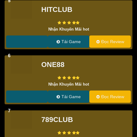
5
HITCLUB
Nhận Khuyến Mãi hot
Tải Game
Đọc Review
6
ONE88
Nhận Khuyến Mãi hot
Tải Game
Đọc Review
7
789CLUB