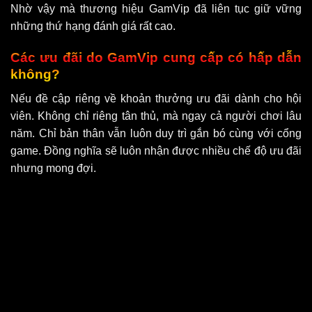
Nhờ vậy mà thương hiệu GamVip đã liên tục giữ vững
những thứ hạng đánh giá rất cao.
Các ưu đãi do GamVip cung cấp có hấp dẫn
không?
Nếu đề cập riêng về khoản thưởng ưu đãi dành cho hội
viên. Không chỉ riêng tân thủ, mà ngay cả người chơi lâu
năm. Chỉ bản thân vẫn luôn duy trì gắn bó cùng với cổng
game. Đồng nghĩa sẽ luôn nhận được nhiều chế độ ưu đãi
nhưng mong đợi.