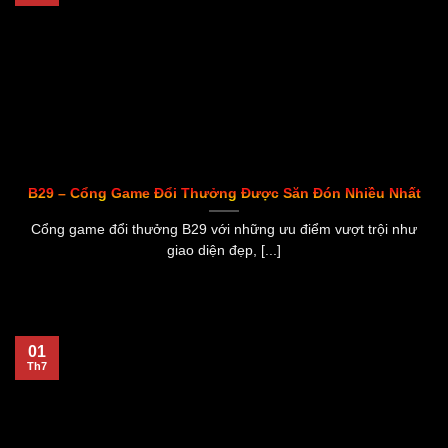
B29 – Cổng Game Đổi Thưởng Được Săn Đón Nhiều Nhất
Cổng game đổi thưởng B29 với những ưu điểm vượt trội như
giao diện đẹp, [...]
01
Th7