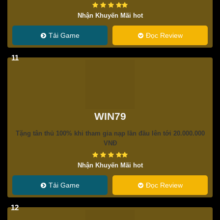
Nhận Khuyến Mãi hot
Tải Game
Đọc Review
11
WIN79
Tặng tân thủ 100% khi tham gia nạp lần đầu lên tới 20.000.000
VNĐ
Nhận Khuyến Mãi hot
Tải Game
Đọc Review
12