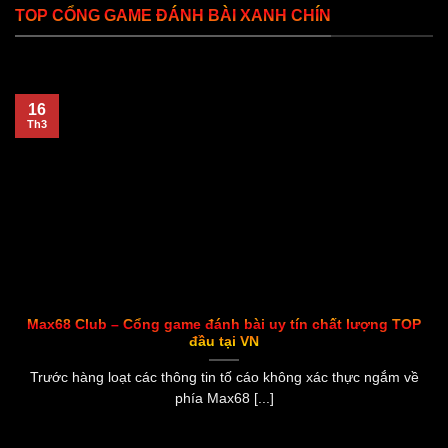
TOP CỔNG GAME ĐÁNH BÀI XANH CHÍN
16
Th3
Max68 Club – Cổng game đánh bài uy tín chất lượng TOP
đầu tại VN
Trước hàng loạt các thông tin tố cáo không xác thực ngắm về
phía Max68 [...]