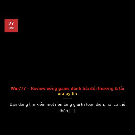
27
Th8
Win777 – Review cổng game đánh bài đổi thưởng & tài
xỉu uy tín
Bạn đang tìm kiếm một nền tảng giải trí toàn diện, nơi có thể
thỏa [...]