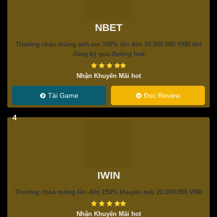
NBET
Thưởng chào mừng anh em 100% lên đến 20.000.000 VNĐ khi
đăng ký qua đường link
Nhận Khuyến Mãi hot
Tải Game
Đọc Review
4
IWIN
Thưởng chào mừng lên đến 150% khuyến mãi 20.000.000 VNĐ
Nhận Khuyến Mãi hot