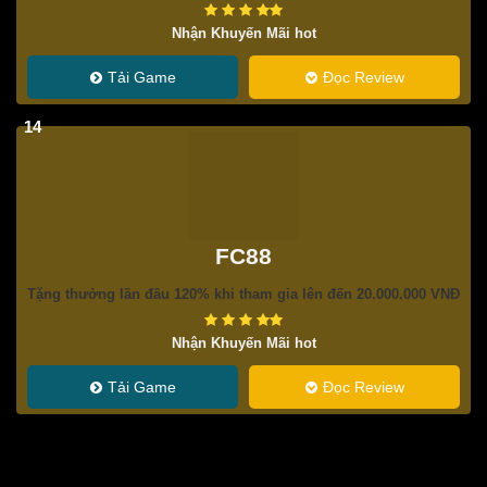
Nhận Khuyến Mãi hot
Tải Game
Đọc Review
14
FC88
Tặng thưởng lần đầu 120% khi tham gia lên đến 20.000.000 VNĐ
Nhận Khuyến Mãi hot
Tải Game
Đọc Review