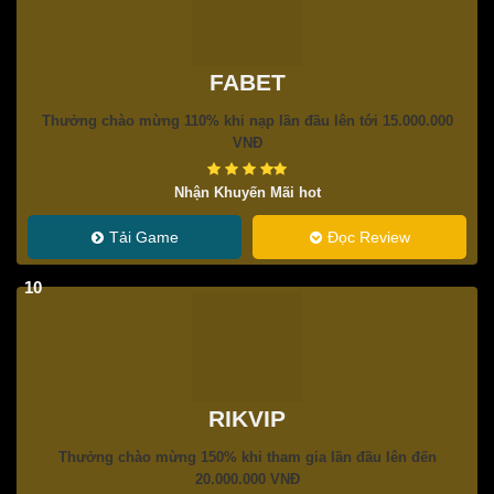
FABET
Thưởng chào mừng 110% khi nạp lần đầu lên tới 15.000.000
VNĐ
Nhận Khuyến Mãi hot
Tải Game
Đọc Review
10
RIKVIP
Thưởng chào mừng 150% khi tham gia lần đầu lên đến
20.000.000 VNĐ