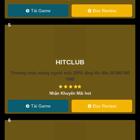
Tải Game
Đọc Review
5
HITCLUB
Thưởng chào mừng người mới 100% tặng lên đến 20.000.000
VNĐ
Nhận Khuyến Mãi hot
Tải Game
Đọc Review
6