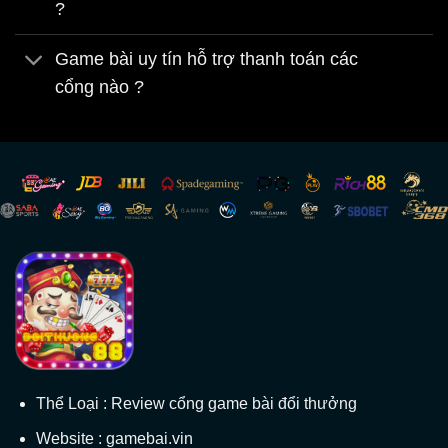
?
Ngoài ra, giao diện thân thiện và dễ sử
dụng trên cả điện thoại và máy tính chính là
Game bài uy tín hỗ trợ thanh toán các
yếu tố quan trọng giúp thu hút nhiều người
cổng nào ?
chơi tham gia vào thế giới game bài. Các
hình thức cược linh hoạt cũng mang đến
sự linh hoạt cho người chơi trong việc quản
lý ngân sách.
Các thể loại trò chơi bài phổ biến: tiến
lên, phỏm, mậu binh, poker, xì tố, bài
cào
Trong
game bài đổi thưởng
, có sự hiện
diện của nhiều thể loại trò chơi khác nhau,
Thể Loại : Review cổng game bài đổi thưởng
như:
Website : gamebai.vin