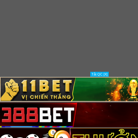
Tắt QC [X]