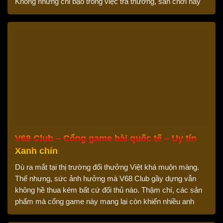
Không những chi bạo trong việc trả thưởng, sân chơi này
còn tung ra rất nhiều event thưởng vô cùng hậu hĩnh. Vậy
[…]
V68 Club – Cổng game bài quốc tế – Uy tín
Xanh chín
Dù ra mắt tại thị trường đổi thưởng Việt khá muộn màng.
Thế nhưng, sức ảnh hưởng mà V68 Club gầy dựng vẫn
không hề thua kém bất cứ đối thủ nào. Thậm chí, các sản
phẩm mà cổng game này mang lại còn khiến nhiều anh
em trong nước phải bất ngờ. Vậy cổng game […]