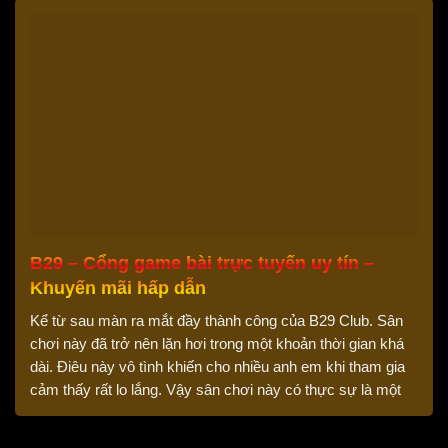
B29 – Cổng game bài trực tuyến uy tín –
Khuyến mãi hấp dẫn
Kể từ sau màn ra mắt đầy thành công của B29 Club. Sân
chơi này đã trở nên lặn hơi trong một khoản thời gian khá
dài. Điêu này vô tình khiến cho nhiều anh em khi tham gia
cảm thấy rất lo lắng. Vậy sân chơi này có thực sự là một
nơi giải […]