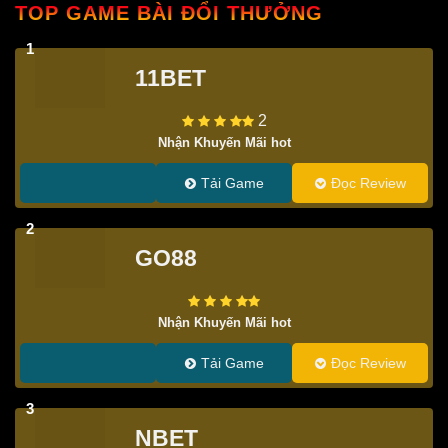
TOP GAME BÀI ĐỔI THƯỞNG
1
11BET
2
Nhận Khuyến Mãi hot
Tải Game
Đọc Review
2
GO88
Nhận Khuyến Mãi hot
Tải Game
Đọc Review
3
NBET