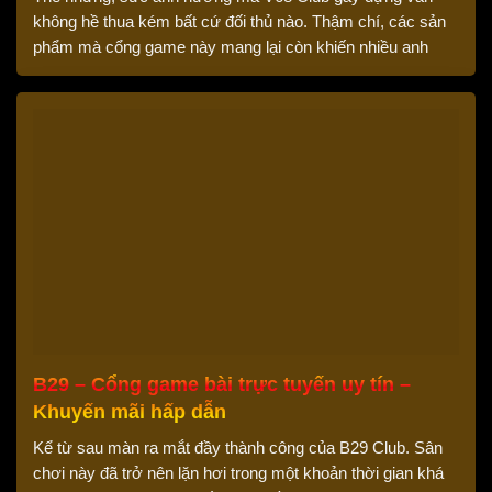
không hề thua kém bất cứ đối thủ nào. Thậm chí, các sản
phẩm mà cổng game này mang lại còn khiến nhiều anh
em trong nước phải bất ngờ. Vậy cổng game […]
B29 – Cổng game bài trực tuyến uy tín –
Khuyến mãi hấp dẫn
Kể từ sau màn ra mắt đầy thành công của B29 Club. Sân
chơi này đã trở nên lặn hơi trong một khoản thời gian khá