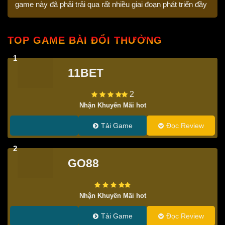
game này đã phải trải qua rất nhiều giai đoạn phát triển đầy
thăng trầm. Sau đây, chúng tôi xin […]
TOP GAME BÀI ĐỔI THƯỞNG
1
11BET
2
Nhận Khuyến Mãi hot
Tải Game
Đọc Review
2
GO88
Nhận Khuyến Mãi hot
Tải Game
Đọc Review