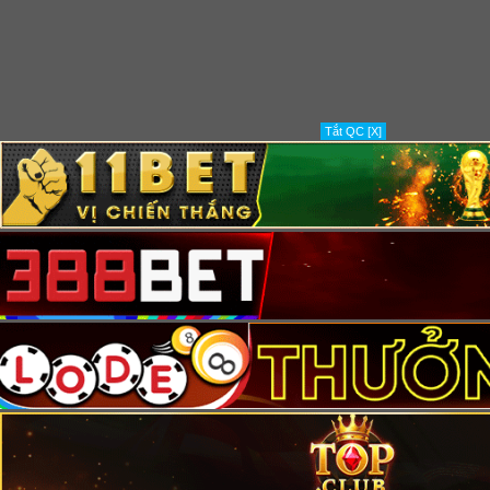
Tắt QC [X]