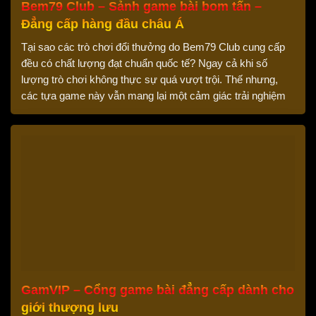
Bem79 Club – Sảnh game bài bom tấn –
Đẳng cấp hàng đầu châu Á
Tại sao các trò chơi đổi thưởng do Bem79 Club cung cấp
đều có chất lượng đạt chuẩn quốc tế? Ngay cả khi số
lượng trò chơi không thực sự quá vượt trội. Thế nhưng,
các tựa game này vẫn mang lại một cảm giác trải nghiệm
vượt ngoài mong đợi. Nếu bạn muốn tìm […]
GamVIP – Cổng game bài đẳng cấp dành cho
giới thượng lưu