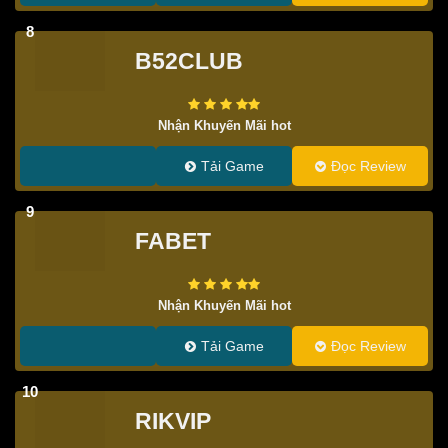
8
B52CLUB
Nhận Khuyến Mãi hot
Tải Game
Đọc Review
9
FABET
Nhận Khuyến Mãi hot
Tải Game
Đọc Review
10
RIKVIP