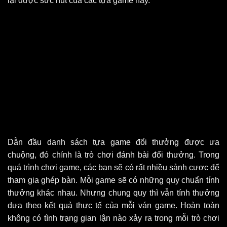
lại được sức hút của các tựa game này.
Dẫn đầu danh sách tựa game đổi thưởng được ưa
chuộng, đó chính là trò chơi đánh bài đổi thưởng. Trong
quá trình chơi game, các bạn sẽ có rất nhiều sảnh cược để
tham gia ghép bàn. Mỗi game sẽ có những quy chuẩn tính
thưởng khác nhau. Nhưng chung quy thì vẫn tính thưởng
dựa theo kết quả thực tế của mỗi ván game. Hoàn toàn
không có tình trạng gian lận nào xảy ra trong mỗi trò chơi