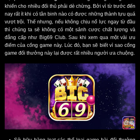
khiến cho nhiều đối thủ phải dè chừng. Bởi vì từ trước đến
nay rất ít khi có tân binh nào có được những thành tựu quá
vượt trội. Thế nhưng, nếu không chịu nổ lực ngay từ đầu
thì chúng ta sẽ không có một sảnh cược chất lượng và
đẳng cấp như Big69 Club. Sau khi xem qua một vài ưu
điểm của cổng game này. Lúc đó, bạn sẽ biết vì sao cổng
game đổi thưởng này lại được rất nhiều người ưa chuộng.
Sở hữu hàng loạt các thể loại game bài đổi thưởng