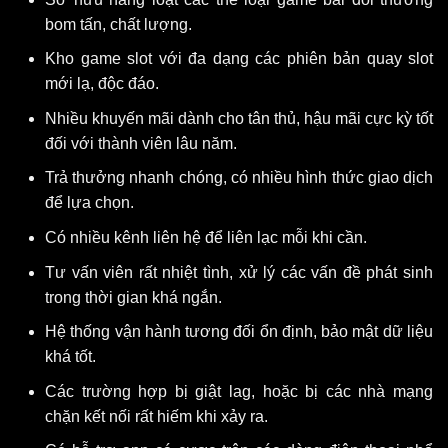
bom tấn, chất lượng.
Kho game slot với đa dạng các phiên bản quay slot
mới lạ, độc đáo.
Nhiều khuyến mãi dành cho tân thủ, hậu mãi cực kỳ tốt
đối với thành viên lâu năm.
Trả thưởng nhanh chóng, có nhiều hình thức giao dịch
để lựa chọn.
Có nhiều kênh liên hệ để liên lạc mỗi khi cần.
Tư vấn viên rất nhiệt tình, xử lý các vấn đề phát sinh
trong thời gian khá ngắn.
Hệ thống vận hành tương đối ổn định, bảo mật dữ liệu
khá tốt.
Các trường hợp bị giật lag, hoặc bị các nhà mạng
chặn kết nối rất hiếm khi xảy ra.