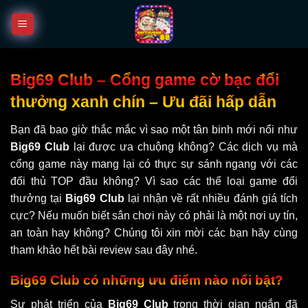
Bỏ
qua
nội
dung
Big69 Club – Cổng game cờ bạc đổi
thưởng xanh chín – Ưu đãi hấp dẫn
Bạn đã bao giờ thắc mắc vì sao một tân binh mới nổi như
Big69 Club
lại được ưa chuộng không? Các dịch vụ mà
cổng game này mang lại có thực sự sánh ngang với các
đối thủ TOP đầu không? Vì sao các thể loại game đổi
thưởng tại
Big69 Club
lại nhận về rất nhiều đánh giá tích
cực? Nếu muốn biết sân chơi này có phải là một nơi uy tín,
an toàn hay không? Chúng tôi xin mời các bạn hãy cùng
tham khảo hết bài review sau đây nhé.
Big69 Club có những ưu điểm nào nổi bật?
Sự phát triển của
Big69 Club
trong thời gian ngắn đã