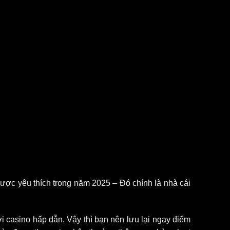
được yêu thích trong năm 2025 – Đó chính là nhà cái
 casino hấp dẫn. Vậy thì bạn nên lưu lại ngay điểm