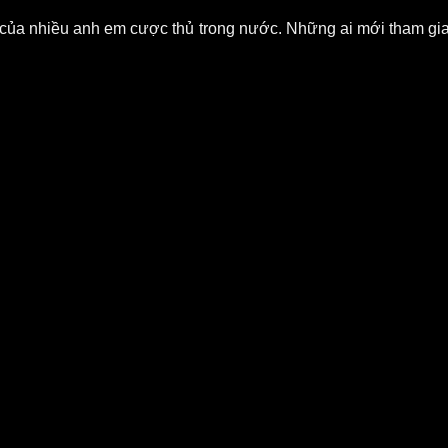
 của nhiều anh em cược thủ trong nước. Những ai mới tham gia