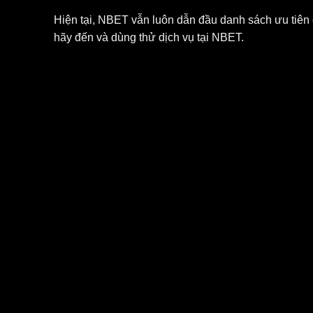
Hiện tại, NBET vẫn luôn dẫn đầu danh sách ưu tiên
hãy đến và dùng thử dịch vụ tại NBET.