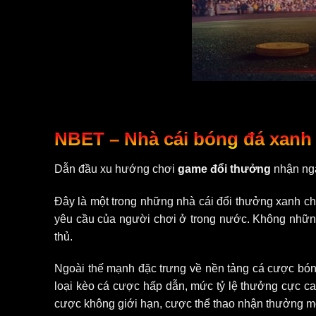
NBET – Nhà cái bóng đá xanh c
Dẫn đầu xu hướng chơi
game đổi thưởng
nhận nga
Đây là một trong những nhà cái đổi thưởng xanh ch
yêu cầu của người chơi ở trong nước. Không những
thủ.
Ngoài thế mạnh đặc trưng về nền tảng cá cược bón
loại kèo cá cược hấp dẫn, mức tỷ lệ thưởng cực c
cược không giới hạn, cược thể thao nhận thưởng m