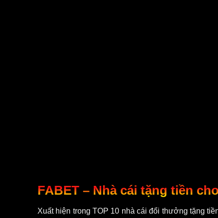
FABET – Nhà cái tặng tiền ch
Xuất hiện trong TOP 10 nhà cái đổi thưởng tặng tiề