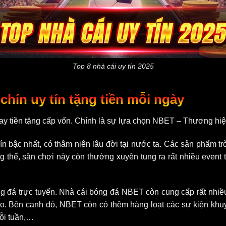
Top 8 nhà cái uy tín 2025
hín uy tín tặng tiền mỗi ngày
y tiền tặng cấp vốn. Chính là sự lựa chọn NBET – Thương hiệu 
ín bậc nhất, có thâm niên lâu đời tại nước ta. Các sản phẩm 
 thế, sân chơi này còn thường xuyên tung ra rất nhiều event
g đá trực tuyến. Nhà cái bóng đá NBET còn cung cấp rất nhiều
ao. Bên cạnh đó, NBET còn có thêm hàng loạt các sự kiện khuy
ỗi tuần,…