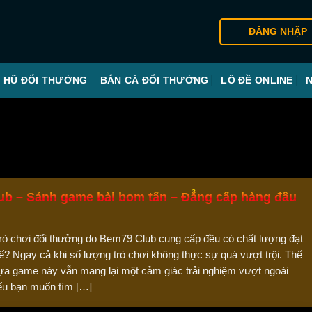
ĐĂNG NHẬP
 HŨ ĐỔI THƯỞNG
BẮN CÁ ĐỔI THƯỞNG
LÔ ĐỀ ONLINE
N
b – Sảnh game bài bom tấn – Đẳng cấp hàng đầu
trò chơi đổi thưởng do Bem79 Club cung cấp đều có chất lượng đạt
ế? Ngay cả khi số lượng trò chơi không thực sự quá vượt trội. Thế
ựa game này vẫn mang lại một cảm giác trải nghiệm vượt ngoài
ếu bạn muốn tìm […]