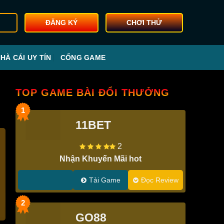
ĐĂNG KÝ
CHƠI THỬ
HÀ CÁI UY TÍN
CỔNG GAME
TOP GAME BÀI ĐỔI THƯỞNG
1
11BET
2
Nhận Khuyến Mãi hot
Tải Game
Đọc Review
2
GO88