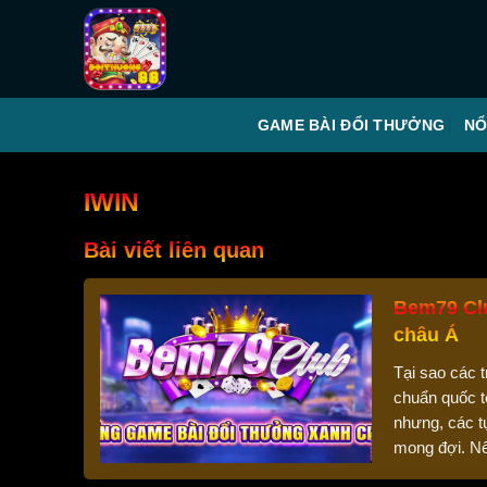
Bỏ
qua
nội
dung
GAME BÀI ĐỔI THƯỞNG
NỔ
IWIN
Bài viết liên quan
Bem79 Clu
châu Á
Tại sao các 
chuẩn quốc t
nhưng, các t
mong đợi. N