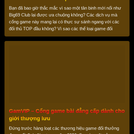
Bạn đã bao giờ thắc mắc vì sao một tân binh mới nổi như
Big69 Club lại được ưa chuộng không? Các dịch vụ mà
cổng game này mang lại có thực sự sánh ngang với các
đối thủ TOP đầu không? Vì sao các thể loại game đổi
thưởng tại Big69 Club lại nhận […]
GamVIP – Cổng game bài đẳng cấp dành cho
giới thượng lưu
Đứng trước hàng loạt các thương hiệu game đổi thưởng