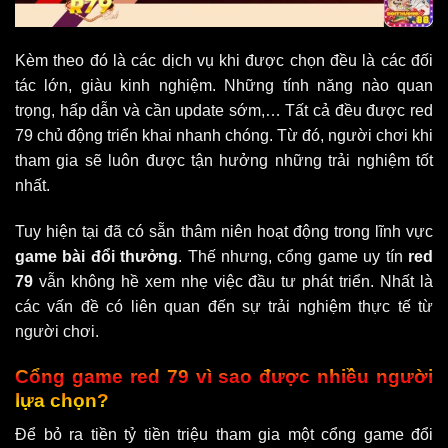
Kèm theo đó là các dịch vụ khi được chọn đều là các đối
tác lớn, giàu kinh nghiệm. Những tính năng nào quan
trọng, hấp dẫn và cần update sớm,… Tất cả đều được red
79 chủ động triển khai nhanh chóng. Từ đó, người chơi khi
tham gia sẽ luôn được tận hưởng những trải nghiệm tốt
nhất.
Tuy hiện tại đã có sẵn thâm niên hoạt động trong lĩnh vực
game bài đổi thưởng
. Thế nhưng, cổng game uy tín
red
79
vẫn không hề xem nhẹ việc đầu tư phát triển. Nhất là
các vấn đề có liên quan đến sự trải nghiệm thực tế từ
người chơi.
Cổng game red 79 vì sao được nhiều người
lựa chọn?
Để bỏ ra tiền tỷ tiền triệu tham gia một cổng game đổi