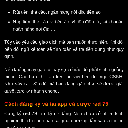
Rút tiền: thẻ cào, ngân hàng nội địa, tiền ảo
Nạp tiền: thẻ cào, ví tiền ảo, ví tiền điện tử, tài khooản
ngân hàng nội địa,…
Tùy vào yêu cầu giao dịch mà bạn muốn thực hiện. Khi đó,
bên đội ngũ kế toán sẽ tính toán và trả tiền đúng như quy
định.
Nếu không may gặp lỗi hay sự cố nào đó phát sinh ngoài ý
muốn. Các bạn chỉ cần liên lạc với bên đội ngũ CSKH.
Như vậy các vấn đề mà bạn đang gặp phải sẽ được giải
quyết cực kỳ nhanh chóng.
Cách đăng ký và tải app cá cược red 79
Đăng ký
red 79
cực kỳ dễ dàng. Nếu chưa có nhiều kinh
nghiệm thì chỉ cần quan sát phần hướng dẫn sau là có thể
làm được ngay.