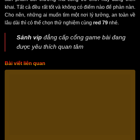
khai. Tất cả đều rất tốt và không có điểm nào để phàn nàn.
Cho nên, những ai muốn tìm một nơi lý tưởng, an toàn về
lâu dài thì có thể chọn thử nghiệm cùng
red 79
nhé.
Sảnh vip
đẳng cấp cổng game bài đang
được yêu thích quan tâm
Bài viết liên quan