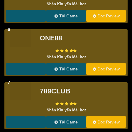
Nhận Khuyến Mãi hot
Tải Game
Đọc Review
6
ONE88
Nhận Khuyến Mãi hot
Tải Game
Đọc Review
7
789CLUB
Nhận Khuyến Mãi hot
Tải Game
Đọc Review