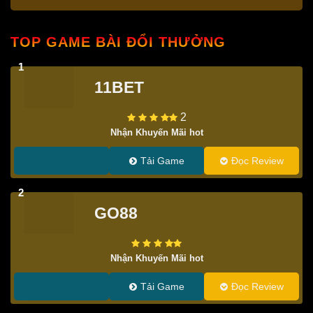
nơi giải […]
TOP GAME BÀI ĐỔI THƯỞNG
1
11BET
2
Nhận Khuyến Mãi hot
Tải Game
Đọc Review
2
GO88
Nhận Khuyến Mãi hot
Tải Game
Đọc Review