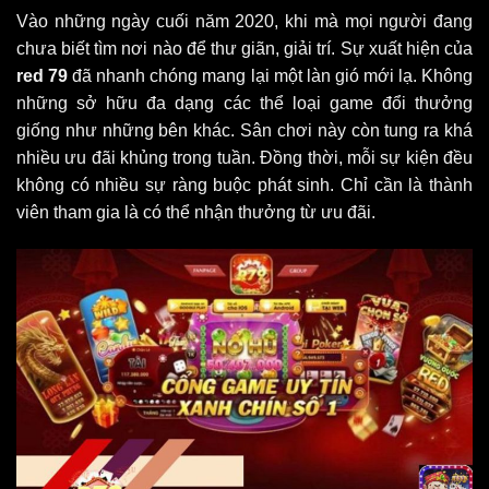
Vào những ngày cuối năm 2020, khi mà mọi người đang
chưa biết tìm nơi nào để thư giãn, giải trí. Sự xuất hiện của
red 79
đã nhanh chóng mang lại một làn gió mới lạ. Không
những sở hữu đa dạng các thể loại game đổi thưởng
giống như những bên khác. Sân chơi này còn tung ra khá
nhiều ưu đãi khủng trong tuần. Đồng thời, mỗi sự kiện đều
không có nhiều sự ràng buộc phát sinh. Chỉ cần là thành
viên tham gia là có thể nhận thưởng từ ưu đãi.