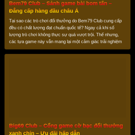
Bem79 Club – Sảnh game bài bom tấn –
Đẳng cấp hàng đầu châu Á
Tại sao các trò chơi đổi thưởng do Bem79 Club cung cấp
đều có chất lượng đạt chuẩn quốc tế? Ngay cả khi số
lượng trò chơi không thực sự quá vượt trội. Thế nhưng,
các tựa game này vẫn mang lại một cảm giác trải nghiệm
vượt ngoài mong đợi. Nếu bạn muốn tìm […]
Big69 Club – Cổng game cờ bạc đổi thưởng
xanh chín – Ưu đãi hấp dẫn