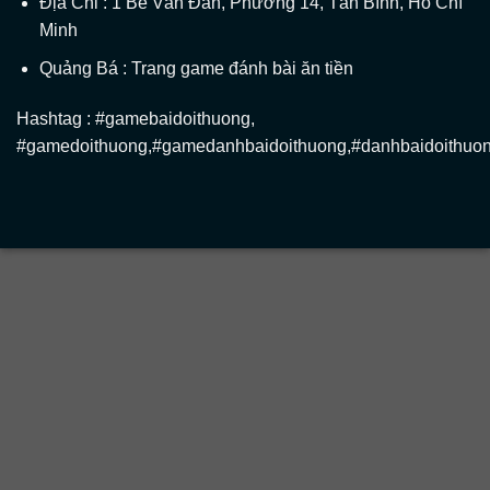
Địa Chỉ : 1 Bế Văn Đàn, Phường 14, Tân Bình, Hồ Chí
Minh
Quảng Bá : Trang game đánh bài ăn tiền
Hashtag : #gamebaidoithuong,
#gamedoithuong,#gamedanhbaidoithuong,#danhbaidoithuon