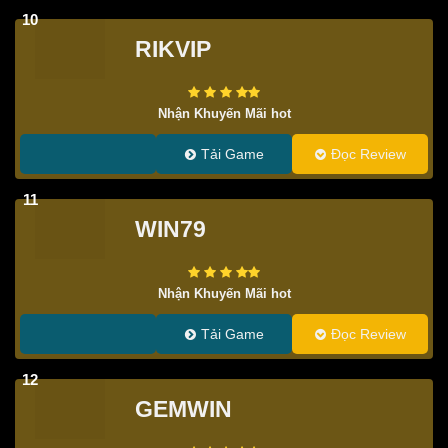
10
RIKVIP
Nhận Khuyến Mãi hot
Tải Game
Đọc Review
11
WIN79
Nhận Khuyến Mãi hot
Tải Game
Đọc Review
12
GEMWIN