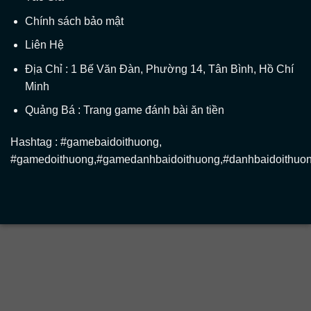
Chính sách bảo mật
Liên Hệ
Địa Chỉ : 1 Bế Văn Đàn, Phường 14, Tân Bình, Hồ Chí
Minh
Quảng Bá : Trang game đánh bài ăn tiền
Hashtag : #gamebaidoithuong,
#gamedoithuong,#gamedanhbaidoithuong,#danhbaidoithuon