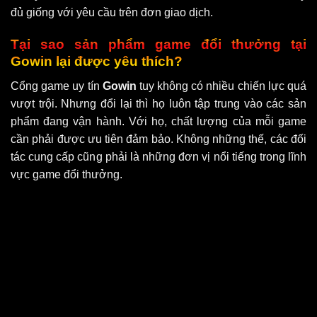
đủ giống với yêu cầu trên đơn giao dịch.
Tại sao sản phẩm game đổi thưởng tại
Gowin lại được yêu thích?
Cổng game uy tín
Gowin
tuy không có nhiều chiến lực quá
vượt trội. Nhưng đổi lại thì họ luôn tập trung vào các sản
phẩm đang vận hành. Với họ, chất lượng của mỗi game
cần phải được ưu tiên đảm bảo. Không những thế, các đối
tác cung cấp cũng phải là những đơn vị nổi tiếng trong lĩnh
vực game đổi thưởng.