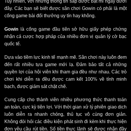
Tuy nhiên, với những thông tin sắp được bật mí ngay dưới
đây. Các bạn sẽ biết được sân chơi Gowin có phải là một
cổng game bài đổi thưởng uy tín hay không.
Gowin
là cổng game đầu tiên sở hữu giấy phép chứng
nhận cá cược hợp pháp của nhiều đơn vị quản lý cờ bạc
quốc tế.
Dựa vào tiềm lực kinh tế mạnh mẽ. Sân chơi này luôn đem
đến rất nhiều tựa game mới lạ. Đảm bảo tất cả những
quyền lợi của hội viên khi tham gia đều như nhau. Các trò
chơi khi diễn ra đều được cam kết 100% về tính minh
bạch, được giám sát chặt chẽ.
Cung cấp cho thành viên nhiều phương thức thanh toán
an toàn, cực kỳ tiện lợi. Với thời gian xử lý phiên giao dịch
luôn diễn ra nhanh chóng, thủ tục vô cùng đơn giản.
Không đòi hỏi các điều kiện phát sinh đi kèm khi thực hiện
đơn yêu cầu rút tiền. Số tiền thực lãnh sẽ được nhận đầy