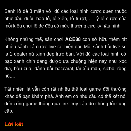
Sảnh lô đề 3 miền với đủ các loại hình cược quen thuộc
như đầu đuôi, bao lô, lô xiên, lô trượt,… Tỷ lệ cược của
mỗi kiểu chơi lô đề đều có mức thưởng cực kỳ hậu hĩnh.
Không những thế, sân chơi
ACE88
còn sở hữu thêm rất
nhiều sảnh cá cược live rất hiện đại. Mỗi sảnh bài live sẽ
là 1 dealer nữ xinh đẹp trực bàn. Với đủ các loại hình cờ
bạc xanh chín đang được ưa chuộng hiện nay như xóc
dĩa, bầu cua, đánh bài baccarat, tài xỉu md5, sicbo, rồng
hổ,…
Tất nhiên là vẫn còn rất nhiều thể loại game đổi thưởng
khác để bạn khám phá. Anh em có nhu cầu có thể kết nối
đến cổng game thông qua link truy cập do chúng tôi cung
cấp.
Lời kết