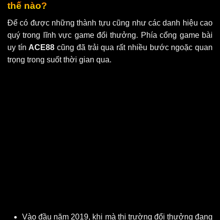
thế nào?
Để có được những thành tựu cũng như các danh hiệu cao
quý trong lĩnh vực game đổi thưởng. Phía cổng game bài
uy tín
ACE88
cũng đã trải qua rất nhiều bước ngoặc quan
trọng trong suốt thời gian qua.
Vào đầu năm 2019, khi mà thị trường đổi thưởng đang