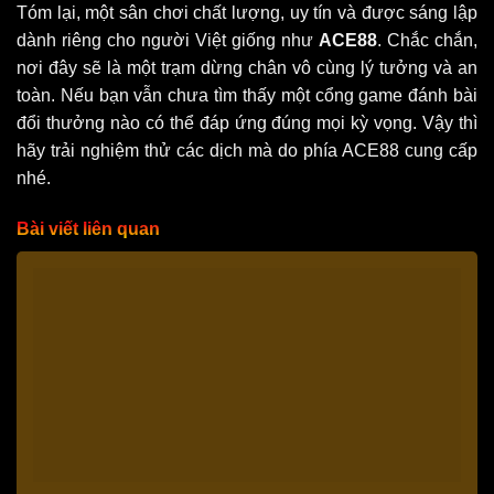
Tóm lại, một sân chơi chất lượng, uy tín và được sáng lập
dành riêng cho người Việt giống như
ACE88
. Chắc chắn,
nơi đây sẽ là một trạm dừng chân vô cùng lý tưởng và an
toàn. Nếu bạn vẫn chưa tìm thấy một cổng game đánh bài
đổi thưởng nào có thể đáp ứng đúng mọi kỳ vọng. Vậy thì
hãy trải nghiệm thử các dịch mà do phía ACE88 cung cấp
nhé.
Bài viết liên quan