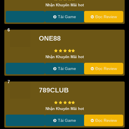
Nhận Khuyến Mãi hot
Tải Game
Đọc Review
6
ONE88
Nhận Khuyến Mãi hot
Tải Game
Đọc Review
7
789CLUB
Nhận Khuyến Mãi hot
Tải Game
Đọc Review