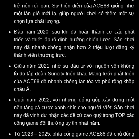
trở nên rối loạn. Sự hiện diện của ACE88 giống như
một làn gió mới lạ, giúp người chơi có thêm một sự
chọn lựa chất lượng.
Đầu năm 2020, sau khi đã hoàn thành cơ cấu phát
triển và thiết lập rõ định hướng chiến lược. Sân chơi
này đã nhanh chóng nhận hơn 2 triệu lượt đăng ký
thành viên thường trực.
Giữa năm 2021, nhờ sự đầu tư với nguồn vốn khổng
lồ do tập đoàn Suncity triển khai. Mạng lưới phát triển
của ACE88 đã nhanh chóng lan tỏa và phủ rộng khắp
châu Á.
Cuối năm 2022, với những đóng góp xây dựng một
nền tảng cá cược xanh chín cho người Việt. Sân chơi
này đã vinh dự nhận các đề cử cao quý trong TOP các
cổng game đổi thưởng uy tín nhất năm.
Từ 2023 – 2025, phía cổng game ACE88 đã chủ động