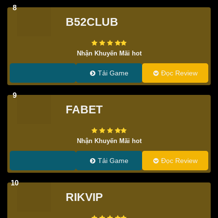
8
B52CLUB
Nhận Khuyến Mãi hot
Tải Game
Đọc Review
9
FABET
Nhận Khuyến Mãi hot
Tải Game
Đọc Review
10
RIKVIP