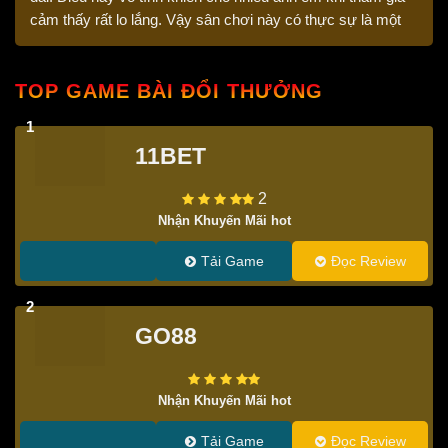
cảm thấy rất lo lắng. Vậy sân chơi này có thực sự là một
nơi giải […]
TOP GAME BÀI ĐỔI THƯỞNG
1
11BET
2
Nhận Khuyến Mãi hot
Tải Game
Đọc Review
2
GO88
Nhận Khuyến Mãi hot
Tải Game
Đọc Review