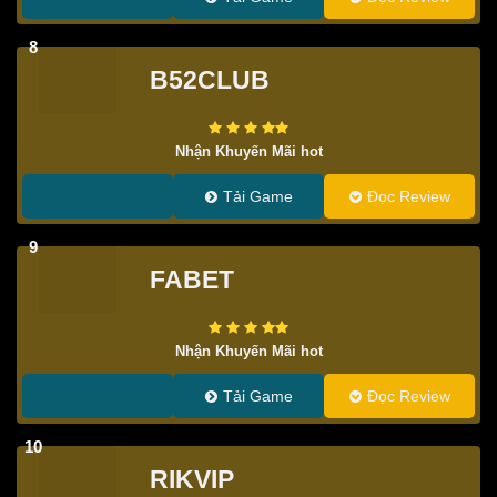
8
B52CLUB
Nhận Khuyến Mãi hot
Tải Game
Đọc Review
9
FABET
Nhận Khuyến Mãi hot
Tải Game
Đọc Review
10
RIKVIP