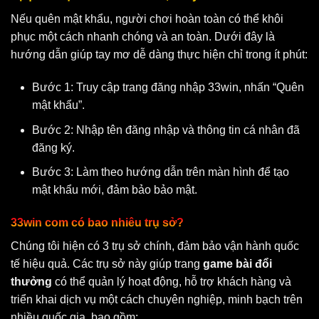
Nếu quên mật khẩu, người chơi hoàn toàn có thể khôi
phục một cách nhanh chóng và an toàn. Dưới đây là
hướng dẫn giúp tay mơ dễ dàng thực hiện chỉ trong ít phút:
Bước 1: Truy cập trang đăng nhập 33win, nhấn “Quên
mật khẩu”.
Bước 2: Nhập tên đăng nhập và thông tin cá nhân đã
đăng ký.
Bước 3: Làm theo hướng dẫn trên màn hình để tạo
mật khẩu mới, đảm bảo bảo mật.
33win com có bao nhiêu trụ sở?
Chúng tôi hiện có 3 trụ sở chính, đảm bảo vận hành quốc
tế hiệu quả. Các trụ sở này giúp trang
game bài đổi
thưởng
có thể quản lý hoạt động, hỗ trợ khách hàng và
triển khai dịch vụ một cách chuyên nghiệp, minh bạch trên
nhiều quốc gia, bao gồm: