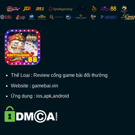
Thể Loại : Review cổng game bài đổi thưởng
Website : gamebai.vin
Ứng dụng : ios,apk,android