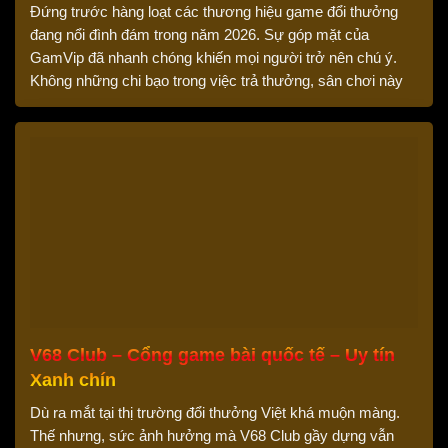
Đứng trước hàng loạt các thương hiệu game đổi thưởng
đang nổi đình đám trong năm 2026. Sự góp mặt của
GamVip đã nhanh chóng khiến mọi người trở nên chú ý.
Không những chi bạo trong việc trả thưởng, sân chơi này
còn tung ra rất nhiều event thưởng vô cùng hậu hĩnh. Vậy
[…]
V68 Club – Cổng game bài quốc tế – Uy tín
Xanh chín
Dù ra mắt tại thị trường đổi thưởng Việt khá muộn màng.
Thế nhưng, sức ảnh hưởng mà V68 Club gầy dựng vẫn