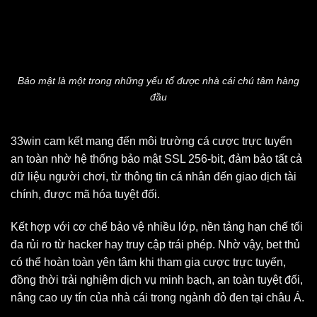
Bảo mật là một trong những yếu tố được nhà cái chú tâm hàng
đầu
33win cam kết mang đến môi trường cá cược trực tuyến
an toàn nhờ hệ thống bảo mật
SSL 256-bit
, đảm bảo tất cả
dữ liệu người chơi, từ thông tin cá nhân đến giao dịch tài
chính, được mã hóa tuyệt đối.
Kết hợp với cơ chế bảo vệ nhiều lớp, nền tảng hạn chế tối
đa rủi ro từ hacker hay truy cập trái phép. Nhờ vậy, bet thủ
có thể hoàn toàn yên tâm khi tham gia cược trực tuyến,
đồng thời trải nghiệm dịch vụ minh bạch, an toàn tuyệt đối,
nâng cao uy tín của nhà cái trong ngành đỏ đen tại châu Á.