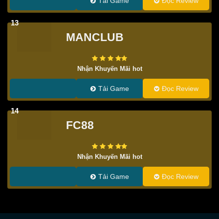
Tải Game
Đọc Review
13
MANCLUB
Nhận Khuyến Mãi hot
Tải Game
Đọc Review
14
FC88
Nhận Khuyến Mãi hot
Tải Game
Đọc Review