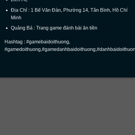
Địa Chỉ : 1 Bế Văn Đàn, Phường 14, Tân Bình, Hồ Chí
Minh
Quảng Bá : Trang game đánh bài ăn tiền
Hashtag : #gamebaidoithuong,
#gamedoithuong,#gamedanhbaidoithuong,#danhbaidoithuon