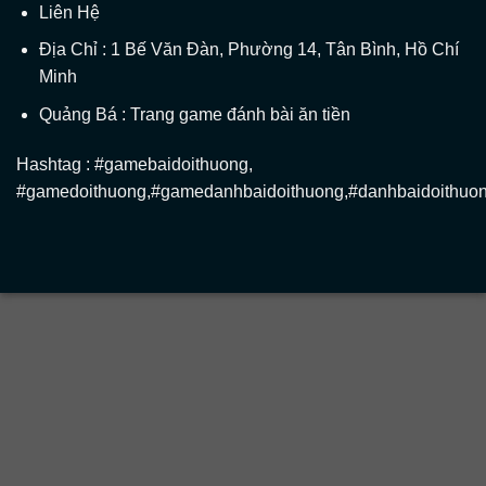
Liên Hệ
Địa Chỉ : 1 Bế Văn Đàn, Phường 14, Tân Bình, Hồ Chí
Minh
Quảng Bá : Trang game đánh bài ăn tiền
Hashtag : #gamebaidoithuong,
#gamedoithuong,#gamedanhbaidoithuong,#danhbaidoithuon