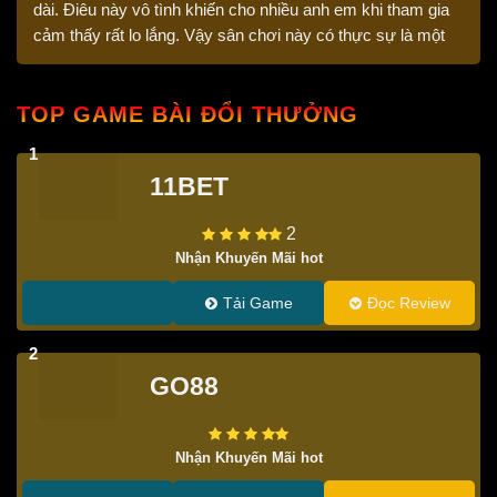
dài. Điêu này vô tình khiến cho nhiều anh em khi tham gia
cảm thấy rất lo lắng. Vậy sân chơi này có thực sự là một
nơi giải […]
TOP GAME BÀI ĐỔI THƯỞNG
1
11BET
2
Nhận Khuyến Mãi hot
Tải Game
Đọc Review
2
GO88
Nhận Khuyến Mãi hot