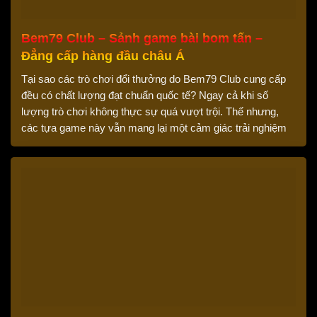
Bem79 Club – Sảnh game bài bom tấn –
Đẳng cấp hàng đầu châu Á
Tại sao các trò chơi đổi thưởng do Bem79 Club cung cấp
đều có chất lượng đạt chuẩn quốc tế? Ngay cả khi số
lượng trò chơi không thực sự quá vượt trội. Thế nhưng,
các tựa game này vẫn mang lại một cảm giác trải nghiệm
vượt ngoài mong đợi. Nếu bạn muốn tìm […]