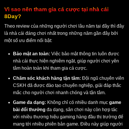
Vì sao nên tham gia cá cược tại nhà cái
8Day?
Theo review của những người chơi lâu năm tại đây thì đây
là nhà cái đáng chơi nhất trong những năm gần đây bởi
một số ưu điểm nổi bật:
Bảo mật an toàn:
Việc bảo mật thông tin luôn được
nhà cái thực hiện nghiêm ngặt, giúp người chơi yên
tâm hoàn toàn khi tham gia cá cược.
Chăm sóc khách hàng tận tâm:
Đội ngũ chuyên viên
CSKH đã được đào tạo chuyên nghiệp, giải đáp thắc
mắc cho người chơi nhanh chóng và tận tâm.
Game đa dạng:
Không chỉ có nhiều danh mục
game
bài đổi thưởng
đa dạng, sân chơi này còn hợp tác
với nhiều thương hiệu gaming hàng đầu thị trường để
mang tới nhiều phiên bản game. Điều này giúp người