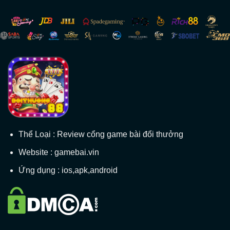
Thể Loại : Review cổng game bài đổi thưởng
Website : gamebai.vin
Ứng dụng : ios,apk,android