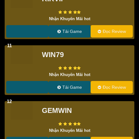
Nhận Khuyến Mãi hot
Tải Game
Đọc Review
11
WIN79
Nhận Khuyến Mãi hot
Tải Game
Đọc Review
12
GEMWIN
Nhận Khuyến Mãi hot