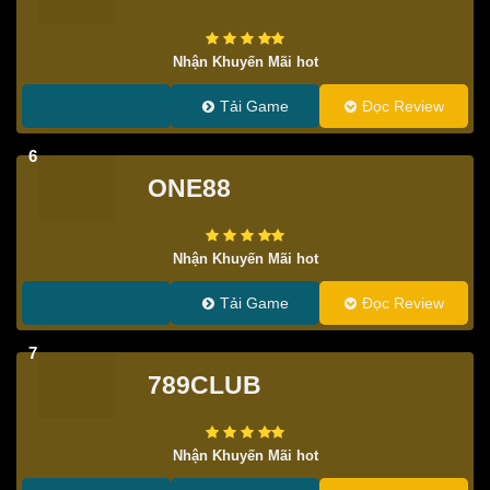
Nhận Khuyến Mãi hot
Tải Game
Đọc Review
6
ONE88
Nhận Khuyến Mãi hot
Tải Game
Đọc Review
7
789CLUB
Nhận Khuyến Mãi hot