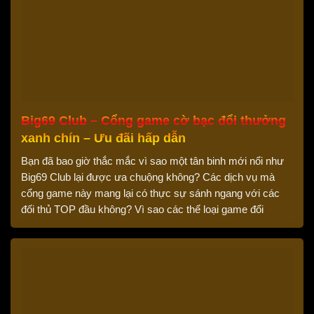
Big69 Club – Cổng game cờ bạc đổi thưởng
xanh chín – Ưu đãi hấp dẫn
Bạn đã bao giờ thắc mắc vì sao một tân binh mới nổi như
Big69 Club lại được ưa chuộng không? Các dịch vụ mà
cổng game này mang lại có thực sự sánh ngang với các
đối thủ TOP đầu không? Vì sao các thể loại game đổi
thưởng tại Big69 Club lại nhận […]