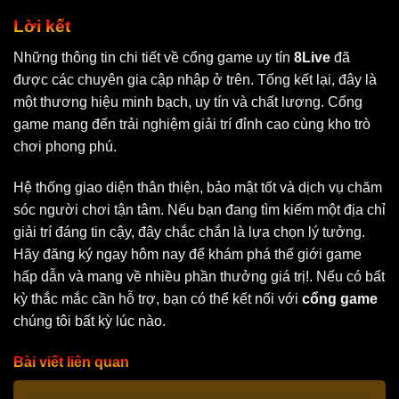
Lời kết
Những thông tin chi tiết về cổng game uy tín
8Live
đã
được các chuyên gia cập nhập ở trên. Tổng kết lại, đây là
một thương hiệu minh bạch, uy tín và chất lượng. Cổng
game mang đến trải nghiệm giải trí đỉnh cao cùng kho trò
chơi phong phú.
Hệ thống giao diện thân thiện, bảo mật tốt và dịch vụ chăm
sóc người chơi tận tâm. Nếu bạn đang tìm kiếm một địa chỉ
giải trí đáng tin cậy, đây chắc chắn là lựa chọn lý tưởng.
Hãy đăng ký ngay hôm nay để khám phá thế giới game
hấp dẫn và mang về nhiều phần thưởng giá trị!. Nếu có bất
kỳ thắc mắc cần hỗ trợ, bạn có thể kết nối với
cổng game
chúng tôi bất kỳ lúc nào.
Bài viết liên quan