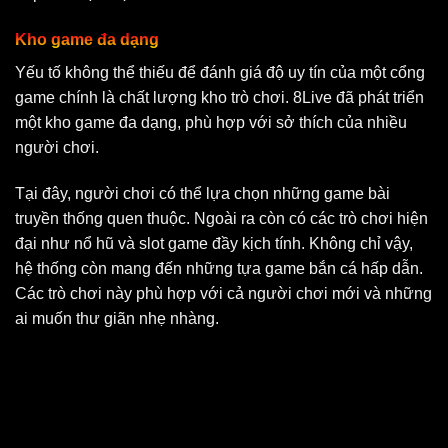
Kho game đa dạng
Yếu tố không thể thiếu để đánh giá độ uy tín của một cổng
game chính là chất lượng kho trò chơi. 8Live đã phát triển
một kho game đa dạng, phù hợp với sở thích của nhiều
người chơi.
Tại đây, người chơi có thể lựa chọn những game bài
truyền thống quen thuộc. Ngoài ra còn có các trò chơi hiện
đại như nổ hũ và slot game đầy kịch tính. Không chỉ vậy,
hệ thống còn mang đến những tựa game bắn cá hấp dẫn.
Các trò chơi này phù hợp với cả người chơi mới và những
ai muốn thư giãn nhẹ nhàng.