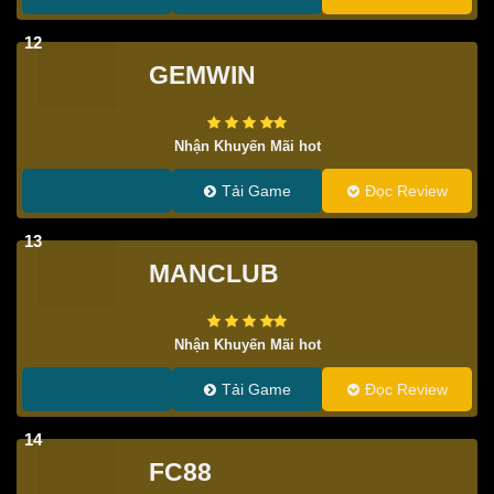
12
GEMWIN
Nhận Khuyến Mãi hot
Tải Game
Đọc Review
13
MANCLUB
Nhận Khuyến Mãi hot
Tải Game
Đọc Review
14
FC88