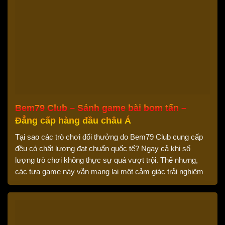
Bem79 Club – Sảnh game bài bom tấn –
Đẳng cấp hàng đầu châu Á
Tại sao các trò chơi đổi thưởng do Bem79 Club cung cấp
đều có chất lượng đạt chuẩn quốc tế? Ngay cả khi số
lượng trò chơi không thực sự quá vượt trội. Thế nhưng,
các tựa game này vẫn mang lại một cảm giác trải nghiệm
vượt ngoài mong đợi. Nếu bạn muốn tìm […]