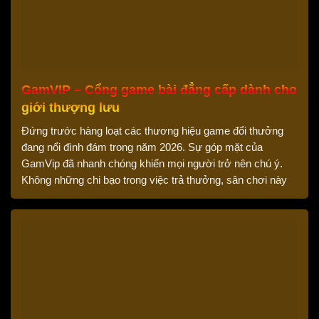
GamVIP – Cổng game bài đẳng cấp dành cho
giới thượng lưu
Đứng trước hàng loạt các thương hiệu game đổi thưởng
đang nổi đình đám trong năm 2026. Sự góp mặt của
GamVip đã nhanh chóng khiến mọi người trở nên chú ý.
Không những chi bạo trong việc trả thưởng, sân chơi này
còn tung ra rất nhiều event thưởng vô cùng hậu hĩnh. Vậy
[…]