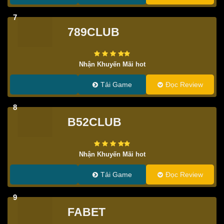
7
789CLUB
Nhận Khuyến Mãi hot
Tải Game
Đọc Review
8
B52CLUB
Nhận Khuyến Mãi hot
Tải Game
Đọc Review
9
FABET