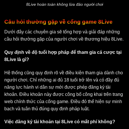
8Live hoàn toàn không lừa đảo người chơi
Câu hỏi thường gặp về cổng game 8Live
Dưới đây các chuyên gia
sẽ tổng hợp và giải đáp những
câu hỏi thường gặp của người chơi về thương hiệu 8Live.
Quy định về độ tuổi hợp pháp để tham gia cá cược tại
8Live là gì?
Hệ thống cũng quy định rõ về điều kiện tham gia dành cho
người chơi. Chỉ những ai đủ 18 tuổi trở lên và có đầy đủ
năng lực hành vi dân sự mới được phép đăng ký tài
khoản. Điều khoản này được công bố công khai trên trang
web chính thức của cổng game. Điều đó thể hiện sự minh
bạch và tuân thủ đúng quy định pháp luật.
Việc đăng ký tài khoản tại 8Live có mất phí không?