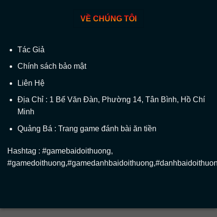
VỀ CHÚNG TÔI
Tác Giả
Chính sách bảo mật
Liên Hệ
Địa Chỉ : 1 Bế Văn Đàn, Phường 14, Tân Bình, Hồ Chí
Minh
Quảng Bá : Trang game đánh bài ăn tiền
Hashtag : #gamebaidoithuong,
#gamedoithuong,#gamedanhbaidoithuong,#danhbaidoithuon