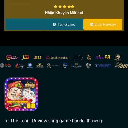
Nhận Khuyến Mãi hot
Tải Game
Đọc Review
Thể Loại : Review cổng game bài đổi thưởng