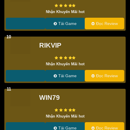
Nhận Khuyến Mãi hot
Tải Game
Đọc Review
10
RIKVIP
Nhận Khuyến Mãi hot
Tải Game
Đọc Review
11
WIN79
Nhận Khuyến Mãi hot
Tải Game
Đọc Review