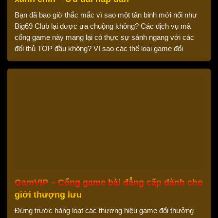
Bạn đã bao giờ thắc mắc vì sao một tân binh mới nổi như
Big69 Club lại được ưa chuộng không? Các dịch vụ mà
cổng game này mang lại có thực sự sánh ngang với các
đối thủ TOP đầu không? Vì sao các thể loại game đổi
thưởng tại Big69 Club lại nhận […]
GamVIP – Cổng game bài đẳng cấp dành cho
giới thượng lưu
Đứng trước hàng loạt các thương hiệu game đổi thưởng