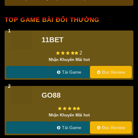
nơi giải […]
TOP GAME BÀI ĐỔI THƯỞNG
1
11BET
2
Nhận Khuyến Mãi hot
Tải Game
Đọc Review
2
GO88
Nhận Khuyến Mãi hot
Tải Game
Đọc Review