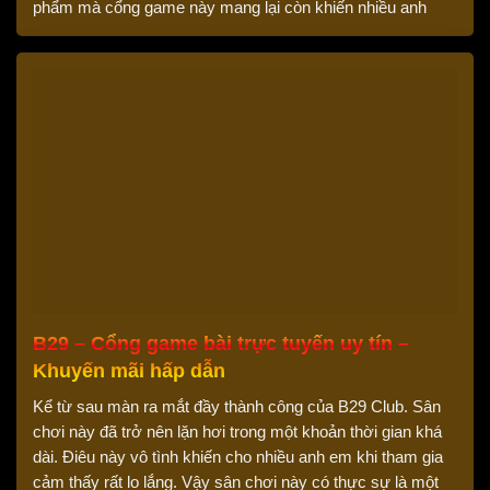
phẩm mà cổng game này mang lại còn khiến nhiều anh
em trong nước phải bất ngờ. Vậy cổng game […]
B29 – Cổng game bài trực tuyến uy tín –
Khuyến mãi hấp dẫn
Kể từ sau màn ra mắt đầy thành công của B29 Club. Sân
chơi này đã trở nên lặn hơi trong một khoản thời gian khá
dài. Điêu này vô tình khiến cho nhiều anh em khi tham gia
cảm thấy rất lo lắng. Vậy sân chơi này có thực sự là một