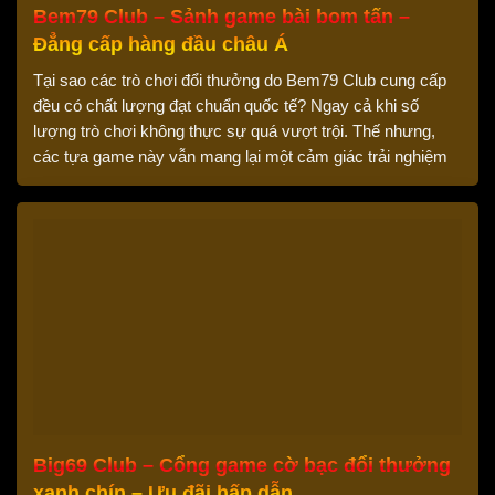
Bem79 Club – Sảnh game bài bom tấn –
Đẳng cấp hàng đầu châu Á
Tại sao các trò chơi đổi thưởng do Bem79 Club cung cấp
đều có chất lượng đạt chuẩn quốc tế? Ngay cả khi số
lượng trò chơi không thực sự quá vượt trội. Thế nhưng,
các tựa game này vẫn mang lại một cảm giác trải nghiệm
vượt ngoài mong đợi. Nếu bạn muốn tìm […]
Big69 Club – Cổng game cờ bạc đổi thưởng
xanh chín – Ưu đãi hấp dẫn