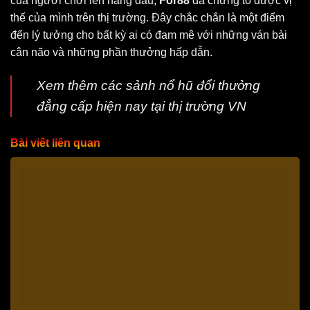
của người chơi lên hàng đầu,
For88
đã chứng tỏ được vị
thế của mình trên thị trường. Đây chắc chắn là một điểm
đến lý tưởng cho bất kỳ ai có đam mê với những ván bài
cân não và những phần thưởng hấp dẫn.
Xem thêm các sảnh
nổ hũ đổi thưởng
đẳng cấp hiện nay tại thị trường VN
Bài viết liên quan