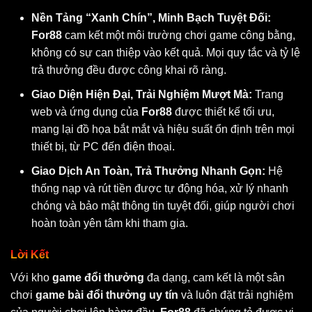
Nền Tảng “Xanh Chín”, Minh Bạch Tuyệt Đối:
For88
cam kết một môi trường chơi game công bằng,
không có sự can thiệp vào kết quả. Mọi quy tắc và tỷ lệ
trả thưởng đều được công khai rõ ràng.
Giao Diện Hiện Đại, Trải Nghiệm Mượt Mà:
Trang
web và ứng dụng của
For88
được thiết kế tối ưu,
mang lại đồ họa bắt mắt và hiệu suất ổn định trên mọi
thiết bị, từ PC đến điện thoại.
Giao Dịch An Toàn, Trả Thưởng Nhanh Gọn:
Hệ
thống nạp và rút tiền được tự động hóa, xử lý nhanh
chóng và bảo mật thông tin tuyệt đối, giúp người chơi
hoàn toàn yên tâm khi tham gia.
Lời Kết
Với kho
game đổi thưởng
đa dạng, cam kết là một sân
chơi
game bài đổi thưởng uy tín
và luôn đặt trải nghiệm