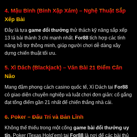
4. Mậu Binh (Binh Xập Xám) – Nghệ Thuật Sắp
Xếp Bài
Đây là tựa
game đổi thưởng
thử thách kỹ năng sắp xếp
13 lá bài thành 3 chi mạnh nhất.
For88
tích hợp các tính
năng hỗ trợ thông minh, giúp người chơi dễ dàng xây
dựng chiến thuật tối ưu.
5. Xì Dách (Blackjack) – Ván Bài 21 Điểm Cân
Não
Mang đậm phong cách casino quốc tế, Xì Dách tại
For88
có giao diện chuyên nghiệp và luật chơi đơn giản: cố gắng
đạt tổng điểm gần 21 nhất để chiến thắng nhà cái.
6. Poker – Đấu Trí và Bản Lĩnh
Không thể thiếu trong một cổng
game bài đổi thưởng uy
tín
, Poker (Texas Hold’em) tại
For88
là nơi để các bài thủ