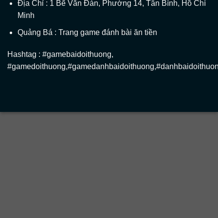
Địa Chỉ : 1 Bế Văn Đàn, Phường 14, Tân Bình, Hồ Chí
Minh
Quảng Bá : Trang game đánh bài ăn tiền
Hashtag : #gamebaidoithuong,
#gamedoithuong,#gamedanhbaidoithuong,#danhbaidoithuon