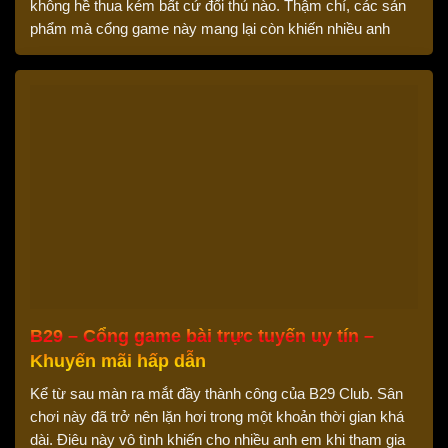
không hề thua kém bất cứ đối thủ nào. Thậm chí, các sản
phẩm mà cổng game này mang lại còn khiến nhiều anh
em trong nước phải bất ngờ. Vậy cổng game […]
B29 – Cổng game bài trực tuyến uy tín –
Khuyến mãi hấp dẫn
Kể từ sau màn ra mắt đầy thành công của B29 Club. Sân
chơi này đã trở nên lặn hơi trong một khoản thời gian khá
dài. Điêu này vô tình khiến cho nhiều anh em khi tham gia