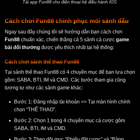
Tải app Fun88 cho điện thoại hệ điều hành IOS
Cách chơi Fun88 chinh phục mỏi sảnh đấu
Ngay sau đây chúng tôi sẽ hướng dẫn bạn cách chơi
Fun88
chuẩn xác, chiến thắng cả 5 sảnh cá cược
game
bài đổi thưởng
được yêu thích nhất tại hệ thống:
Cách chơi sảnh thể thao Fun88
Tại sảnh thể thao Fun88 có 4 chuyên mục để bạn lựa chọn
gồm: SABA, BTI, IM và CMD. Các bước tham gia cũng
tương tự như các sảnh game khác:
Bước 1: Đăng nhập tài khoản => Tại màn hình chính
chọn “THỂ THAO”.
Bước 2: Chọn 1 trong 4 chuyên mục cá cược gồm
SABA, BTI, IM và CMD.
Bước 3: Theo dõi mục “Phiếu đặt cược” và “Bảng