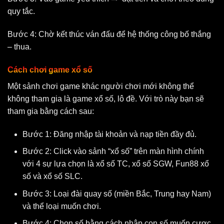
quy tắc.
Bước 4: Chờ kết thúc ván đấu để hệ thống công bố thắng
– thua.
Cách chơi game xổ số
Một sảnh chơi game khác người chơi mới không thể
không tham gia là game xổ số, lô đề. Với trò này bạn sẽ
tham gia bằng cách sau:
Bước 1: Đăng nhập tài khoản và nạp tiền đầy đủ.
Bước 2: Click vào sảnh “xổ số” trên màn hình chính
với 4 sự lựa chọn là xổ số TC, xổ số SGW, Fun88 xổ
số và xổ số SLC.
Bước 3: Loại đài quay số (miền Bắc, Trung hay Nam)
và thể loại muốn chơi.
Bước 4: Chọn số bằng cách nhập con số muốn cược