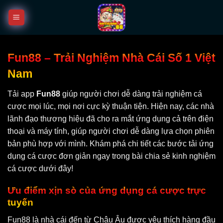
Bỏ
qua
nội
dung
Fun88 – Trải Nghiệm Nhà Cái Số 1 Việt
Nam
Tải app
Fun88
giúp người chơi dễ dàng trải nghiệm cá
cược mọi lúc, mọi nơi cực kỳ thuận tiện. Hiện nay, các nhà
lãnh đạo thương hiệu đã cho ra mắt ứng dụng cả trên điện
thoại và máy tính, giúp người chơi dễ dàng lựa chọn phiên
bản phù hợp với mình. Khám phá chi tiết các bước tải ứng
dụng cá cược đơn giản ngay trong bài chia sẻ kinh nghiệm
cá cược dưới đây!
Ưu điểm xịn sò của ứng dụng cá cược trực
tuyến
Fun88 là nhà cái đến từ Châu Âu được yêu thích hàng đầu