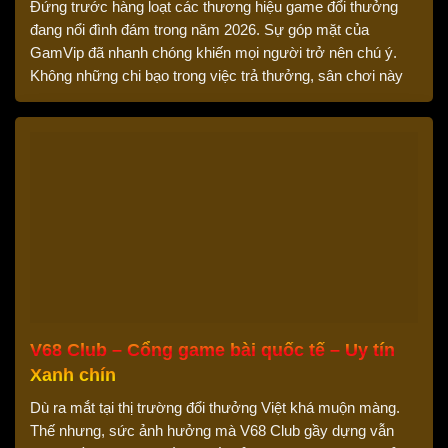
Đứng trước hàng loạt các thương hiệu game đổi thưởng
đang nổi đình đám trong năm 2026. Sự góp mặt của
GamVip đã nhanh chóng khiến mọi người trở nên chú ý.
Không những chi bạo trong việc trả thưởng, sân chơi này
còn tung ra rất nhiều event thưởng vô cùng hậu hĩnh. Vậy
[…]
V68 Club – Cổng game bài quốc tế – Uy tín
Xanh chín
Dù ra mắt tại thị trường đổi thưởng Việt khá muộn màng.
Thế nhưng, sức ảnh hưởng mà V68 Club gầy dựng vẫn