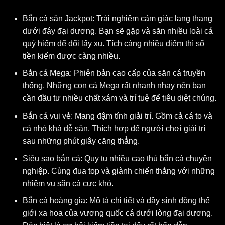
Bắn cá săn Jackpot: Trải nghiệm cảm giác lang thang
dưới đáy đại dương. Bạn sẽ gặp và săn nhiều loài cá
quý hiếm để đổi lấy xu. Tích càng nhiều điểm thì số
tiền kiếm được càng nhiều.
Bắn cá Mega: Phiên bản cao cấp của săn cá truyền
thống. Những con cá Mega rất nhanh nhạy nên bạn
cần đầu tư nhiều chất xám và trí tuệ để tiêu diệt chúng.
Bắn cá vui vẻ: Mang đậm tính giải trí. Gồm cả cá to và
cá nhỏ khá dễ săn. Thích hợp để người chơi giải trí
sau những phút giây căng thẳng.
Siêu sao bắn cá: Quy tụ nhiều cao thủ bắn cá chuyên
nghiệp. Cùng đua top và giành chiến thắng với những
nhiệm vụ săn cá cực khó.
Bắn cá hoàng gia: Mô tả chi tiết và đầy sinh động thế
giới xa hoa của vương quốc cá dưới lòng đại dương.