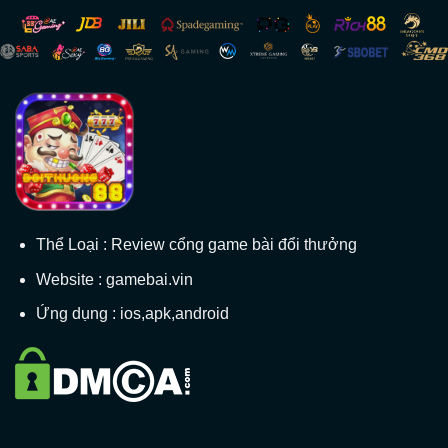
Thể Loại : Review cổng game bài đổi thưởng
Website : gamebai.vin
Ứng dụng : ios,apk,android