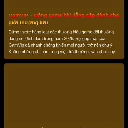
GamVIP – Cổng game bài đẳng cấp dành cho
giới thượng lưu
Đứng trước hàng loạt các thương hiệu game đổi thưởng
đang nổi đình đám trong năm 2026. Sự góp mặt của
GamVip đã nhanh chóng khiến mọi người trở nên chú ý.
Không những chi bạo trong việc trả thưởng, sân chơi này
còn tung ra rất nhiều event thưởng vô cùng hậu hĩnh. Vậy
[…]