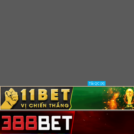
Tắt QC [X]