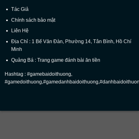
Tác Giả
Chính sách bảo mật
Liên Hệ
Địa Chỉ : 1 Bế Văn Đàn, Phường 14, Tân Bình, Hồ Chí
Minh
Quảng Bá : Trang game đánh bài ăn tiền
Hashtag : #gamebaidoithuong,
#gamedoithuong,#gamedanhbaidoithuong,#danhbaidoithuon