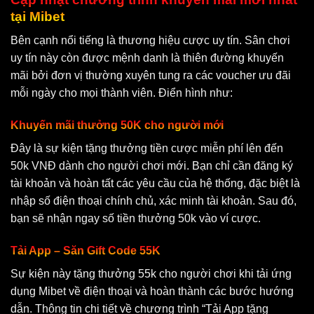
tại Mibet
Bên cạnh nổi tiếng là thương hiệu cược uy tín. Sân chơi
uy tín này còn được mệnh danh là thiên đường khuyến
mãi bởi đơn vị thường xuyên tung ra các voucher ưu đãi
mỗi ngày cho mọi thành viên. Điển hình như:
Khuyến mãi thưởng 50K cho người mới
Đây là sự kiện tặng thưởng tiền cược miễn phí lên đến
50k VNĐ dành cho người chơi mới. Bạn chỉ cần đăng ký
tài khoản và hoàn tất các yêu cầu của hệ thống, đặc biệt là
nhập số điện thoại chính chủ, xác minh tài khoản. Sau đó,
bạn sẽ nhận ngay số tiền thưởng 50k vào ví cược.
Tải App – Săn Gift Code 55K
Sự kiện này tặng thưởng 55k cho người chơi khi tải ứng
dụng Mibet về điện thoại và hoàn thành các bước hướng
dẫn. Thông tin chi tiết về chương trình “Tải App tặng