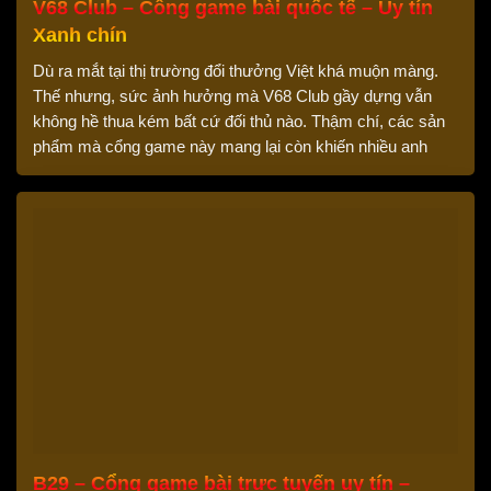
V68 Club – Cổng game bài quốc tế – Uy tín
Xanh chín
Dù ra mắt tại thị trường đổi thưởng Việt khá muộn màng.
Thế nhưng, sức ảnh hưởng mà V68 Club gầy dựng vẫn
không hề thua kém bất cứ đối thủ nào. Thậm chí, các sản
phẩm mà cổng game này mang lại còn khiến nhiều anh
em trong nước phải bất ngờ. Vậy cổng game […]
B29 – Cổng game bài trực tuyến uy tín –