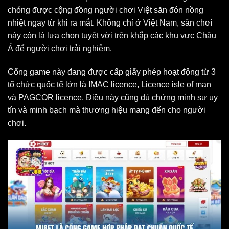
chóng được cộng đồng người chơi Việt săn đón nồng
nhiệt ngay từ khi ra mắt. Không chỉ ở Việt Nam, sân chơi
này còn là lựa chọn tuyệt vời trên khắp các khu vực Châu
Á để người chơi trải nghiệm.
Cổng game này đang được cấp giấy phép hoạt động từ 3
tổ chức quốc tế lớn là IMAC licence, Licence isle of man
và PAGCOR licence. Điều này cũng đủ chứng minh sự uy
tín và minh bạch mà thương hiệu mang đến cho người
chơi.