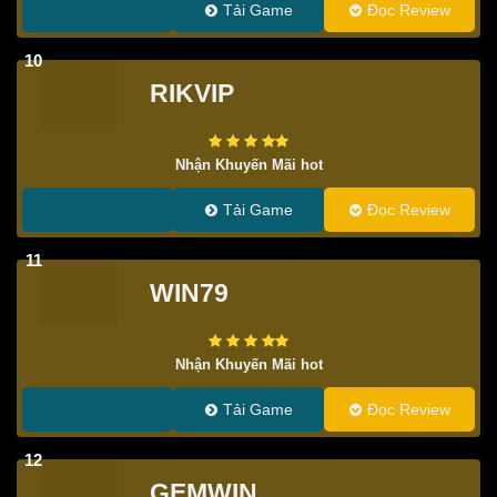
Tải Game
Đọc Review
10
RIKVIP
Nhận Khuyến Mãi hot
Tải Game
Đọc Review
11
WIN79
Nhận Khuyến Mãi hot
Tải Game
Đọc Review
12
GEMWIN