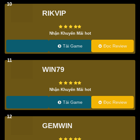
10
RIKVIP
Nhận Khuyến Mãi hot
Tải Game
Đọc Review
11
WIN79
Nhận Khuyến Mãi hot
Tải Game
Đọc Review
12
GEMWIN