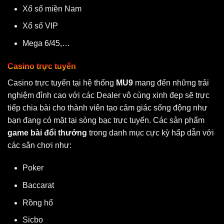
Xổ số miền Nam
Xổ số VIP
Mega 6/45,…
Casino trực tuyến
Casino trực tuyến tại hệ thống
MU9
mang đến những trải
nghiệm đỉnh cao với các Dealer vô cùng xinh đẹp sẽ trực
tiếp chia bài cho thành viên tạo cảm giác sống động như
bạn đang có mặt tại sòng bạc trực tuyến. Các sản phẩm
game bài đổi thưởng
trong danh mục cực kỳ hấp dẫn với
các sân chơi như:
Poker
Baccarat
Rồng hổ
Sicbo