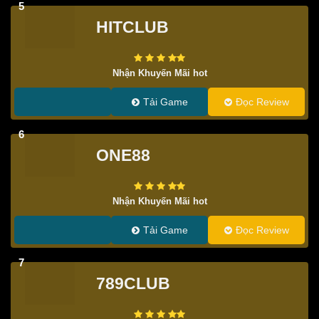
5
HITCLUB
Nhận Khuyến Mãi hot
Tải Game
Đọc Review
6
ONE88
Nhận Khuyến Mãi hot
Tải Game
Đọc Review
7
789CLUB