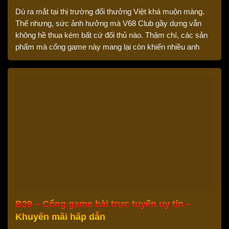
Dù ra mắt tại thị trường đổi thưởng Việt khá muộn màng.
Thế nhưng, sức ảnh hưởng mà V68 Club gầy dựng vẫn
không hề thua kém bất cứ đối thủ nào. Thậm chí, các sản
phẩm mà cổng game này mang lại còn khiến nhiều anh
em trong nước phải bất ngờ. Vậy cổng game […]
B29 – Cổng game bài trực tuyến uy tín –
Khuyến mãi hấp dẫn