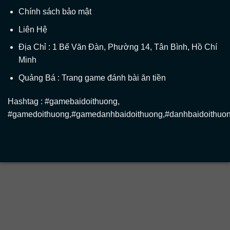
Chính sách bảo mật
Liên Hệ
Địa Chỉ : 1 Bế Văn Đàn, Phường 14, Tân Bình, Hồ Chí
Minh
Quảng Bá : Trang game đánh bài ăn tiền
Hashtag : #gamebaidoithuong,
#gamedoithuong,#gamedanhbaidoithuong,#danhbaidoithuon