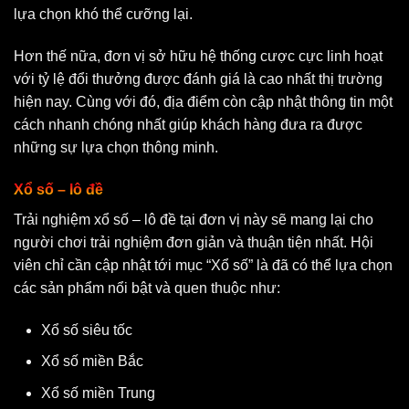
lựa chọn khó thể cưỡng lại.
Hơn thế nữa, đơn vị sở hữu hệ thống cược cực linh hoạt
với tỷ lệ đổi thưởng được đánh giá là cao nhất thị trường
hiện nay. Cùng với đó, địa điểm còn cập nhật thông tin một
cách nhanh chóng nhất giúp khách hàng đưa ra được
những sự lựa chọn thông minh.
Xổ số – lô đề
Trải nghiệm xổ số – lô đề tại đơn vị này sẽ mang lại cho
người chơi trải nghiệm đơn giản và thuận tiện nhất. Hội
viên chỉ cần cập nhật tới mục “Xổ số” là đã có thể lựa chọn
các sản phẩm nổi bật và quen thuộc như:
Xổ số siêu tốc
Xổ số miền Bắc
Xổ số miền Trung