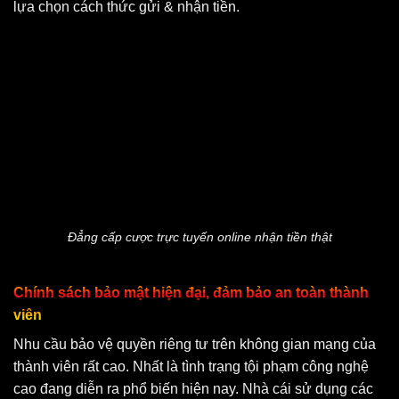
lựa chọn cách thức gửi & nhận tiền.
Đẳng cấp cược trực tuyến online nhận tiền thật
Chính sách bảo mật hiện đại, đảm bảo an toàn thành
viên
Nhu cầu bảo vệ quyền riêng tư trên không gian mạng của
thành viên rất cao. Nhất là tình trạng tội phạm công nghệ
cao đang diễn ra phổ biến hiện nay. Nhà cái sử dụng các