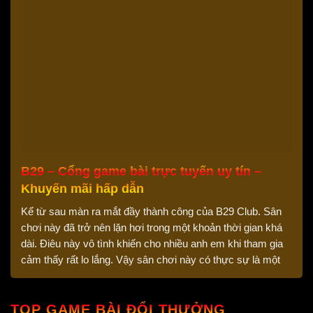
B29 – Cổng game bài trực tuyến uy tín –
Khuyến mãi hấp dẫn
Kể từ sau màn ra mắt đầy thành công của B29 Club. Sân
chơi này đã trở nên lặn hơi trong một khoản thời gian khá
dài. Điêu này vô tình khiến cho nhiều anh em khi tham gia
cảm thấy rất lo lắng. Vậy sân chơi này có thực sự là một
nơi giải […]
TOP GAME BÀI ĐỔI THƯỞNG