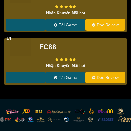
Nhận Khuyến Mãi hot
Tải Game
Đọc Review
14
FC88
Nhận Khuyến Mãi hot
Tải Game
Đọc Review