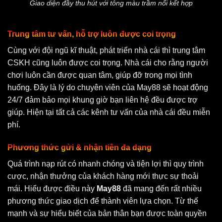
Giao diện đầy thu hút với tông màu trầm nổi kết hợp
Trung tâm tư vấn, hỗ trợ luôn được coi trọng
Cùng với đội ngũ kĩ thuật, phát triển nhà cái thì trung tâm
CSKH cũng luôn được coi trọng. Nhà cái cho rằng người
chơi luôn cần được quan tâm, giúp đỡ trong mọi tình
huống. Đây là lý do chuyên viên của May88 sẽ hoạt động
24/7 đảm bảo mọi khung giờ bạn liên hệ đều được trợ
giúp. Hiện tại tất cả các kênh tư vấn của nhà cái đều miễn
phí.
Phương thức gửi & nhận tiền đa dạng
Quá trình nạp rút có nhanh chóng và tiện lợi thì quy trình
cược, nhận thưởng của khách hàng mới thực sự thoải
mái. Hiểu được điều này
May88
đã mang đến rất nhiều
phương thức giao dịch để thành viên lựa chọn. Từ thế
mạnh và sự hiểu biết của bản thân bạn được toàn quyền