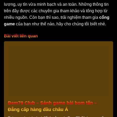
lượng, uy tín vừa minh bạch và an toàn. Những thông tin
trên đây được các chuyên gia tham khảo và tổng hợp từ
nhiều nguồn. Còn bạn thì sao, trải nghiệm tham gia
cổng
game
của bạn như thế nào, hãy cho chúng tôi biết nhé.
Bài viết liên quan
Bem79 Club – Sảnh game bài bom tấn –
Đẳng cấp hàng đầu châu Á