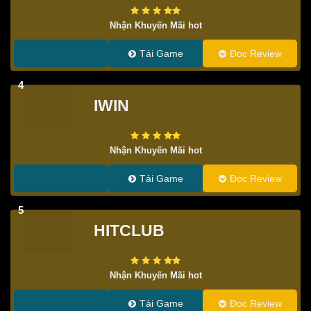
Nhận Khuyến Mãi hot
Tải Game
Đọc Review
4
IWIN
Nhận Khuyến Mãi hot
Tải Game
Đọc Review
5
HITCLUB
Nhận Khuyến Mãi hot
Tải Game
Đọc Review