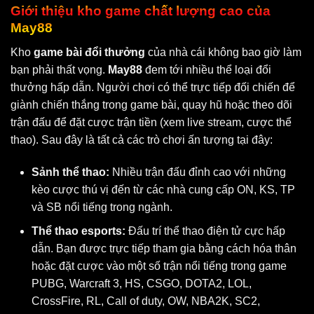
Giới thiệu kho game chất lượng cao của
May88
Kho
game bài đổi thưởng
của nhà cái không bao giờ làm
bạn phải thất vọng.
May88
đem tới nhiều thể loại đổi
thưởng hấp dẫn. Người chơi có thể trực tiếp đối chiến để
giành chiến thắng trong game bài, quay hũ hoặc theo dõi
trận đấu để đặt cược trận tiền (xem live stream, cược thể
thao). Sau đây là tất cả các trò chơi ấn tượng tại đây:
Sảnh thể thao:
Nhiều trận đấu đỉnh cao với những
kèo cược thú vị đến từ các nhà cung cấp ON, KS, TP
và SB nổi tiếng trong ngành.
Thể thao esports:
Đấu trí thể thao điện tử cực hấp
dẫn. Bạn được trực tiếp tham gia bằng cách hóa thân
hoặc đặt cược vào một số trận nổi tiếng trong game
PUBG, Warcraft 3, HS, CSGO, DOTA2, LOL,
CrossFire, RL, Call of duty, OW, NBA2K, SC2,