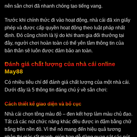
nên sân chơi đã nhanh chóng tạo tiếng vang.
Trước khi chính thức đi vào hoạt động, nhà cái đã xin giấy
phép và được cấp quyền hoạt động theo luật pháp nhất
định. Đó cũng chính là lý do khi tham gia đổi thưởng tại
đây, người chơi hoàn toàn có thể yên tâm thông tin của
bản thân sẽ luôn được đảm bảo an toàn.
Đánh giá chất lượng của nhà cái online
May88
Có nhiều tiêu chí để đánh giá chất lượng của một nhà cái.
Dưới đây là 5 thông tin đáng chú ý về sân chơi:
Cách thiết kế giao diện và bố cục
Nhà cái chọn tông màu đỏ – đen kết hợp làm màu chủ đạo.
Tất cả các nút chức năng khác đều được in đậm bằng chữ
trắng trên nền đỏ. Vì thế nó mang đến hiệu quả tương
phản thị giác rất mạnh, giúp bạn dễ dàng quan sát các nút