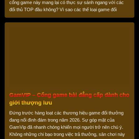
cổng game này mang lại có thực sự sánh ngang với các
đối thủ TOP đầu không? Vì sao các thể loại game đổi
thưởng tại Big69 Club lại nhận […]
GamVIP – Cổng game bài đẳng cấp dành cho
giới thượng lưu
Đứng trước hàng loạt các thương hiệu game đổi thưởng
đang nổi đình đám trong năm 2026. Sự góp mặt của
GamVip đã nhanh chóng khiến mọi người trở nên chú ý.
Không những chi bạo trong việc trả thưởng, sân chơi này