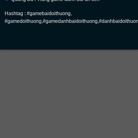
Hashtag : #gamebaidoithuong,
#gamedoithuong,#gamedanhbaidoithuong,#danhbaidoithuon