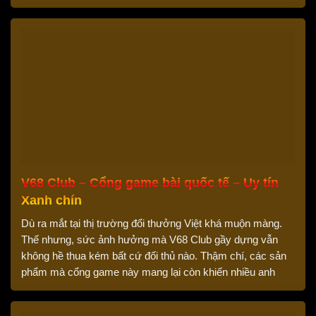
còn tung ra rất nhiều event thưởng vô cùng hậu hĩnh. Vậy
[…]
V68 Club – Cổng game bài quốc tế – Uy tín
Xanh chín
Dù ra mắt tại thị trường đổi thưởng Việt khá muộn màng.
Thế nhưng, sức ảnh hưởng mà V68 Club gầy dựng vẫn
không hề thua kém bất cứ đối thủ nào. Thậm chí, các sản
phẩm mà cổng game này mang lại còn khiến nhiều anh
em trong nước phải bất ngờ. Vậy cổng game […]