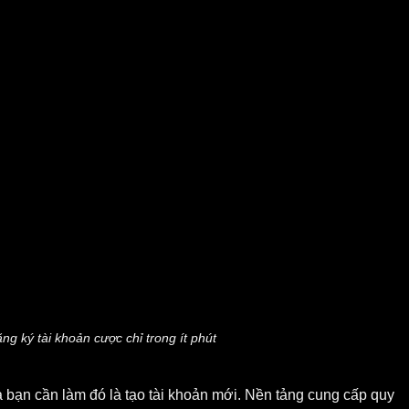
g ký tài khoản cược chỉ trong ít phút
mà bạn cần làm đó là tạo tài khoản mới. Nền tảng cung cấp quy