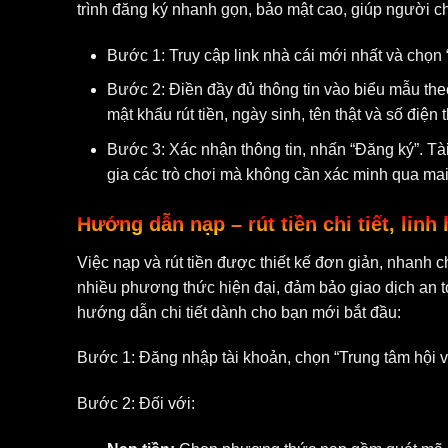
trình đăng ký nhanh gọn, bảo mật cao, giúp người chơ
Bước 1: Truy cập link nhà cái mới nhất và chọn 
Bước 2: Điền đầy đủ thông tin vào biểu mẫu the
mật khẩu rút tiền, ngày sinh, tên thật và số điện 
Bước 3: Xác nhận thông tin, nhấn “Đăng ký”. T
gia các trò chơi mà không cần xác minh qua mail
Hướng dẫn nạp – rút tiền chi tiết, linh 
Việc nạp và rút tiền được thiết kế đơn giản, nhanh c
nhiều phương thức hiện đại, đảm bảo giao dịch an to
hướng dẫn chi tiết dành cho bạn mới bắt đầu:
Bước 1: Đăng nhập tài khoản, chọn “Trung tâm hội viê
Bước 2: Đối với: