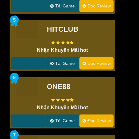
Tải Game
Đọc Review
5
HITCLUB
Nhận Khuyến Mãi hot
Tải Game
Đọc Review
6
ONE88
Nhận Khuyến Mãi hot
Tải Game
Đọc Review
7