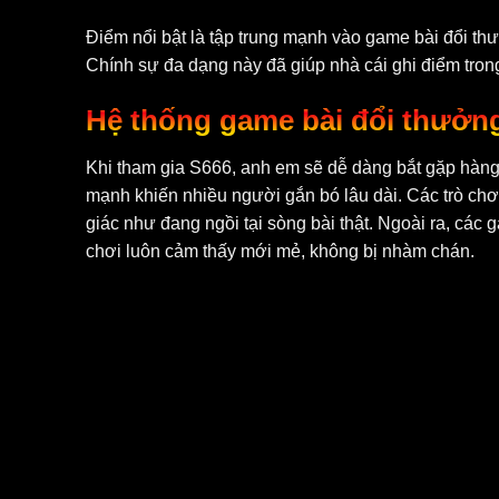
Điểm nổi bật là tập trung mạnh vào game bài đổi t
Chính sự đa dạng này đã giúp nhà cái ghi điểm tron
Hệ thống game bài đổi thưởng
Khi tham gia S666, anh em sẽ dễ dàng bắt gặp hàng 
mạnh khiến nhiều người gắn bó lâu dài. Các trò chơ
giác như đang ngồi tại sòng bài thật. Ngoài ra, các
chơi luôn cảm thấy mới mẻ, không bị nhàm chán.