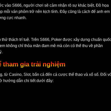
bước vào S666, người chơi sẽ cảm nhận rõ sự khác biệt. Đồ họa
 mỗi ván phỏm trở nên kịch tính. Đây cũng là cách để anh em
ưởng cực nhanh.
 thử thách trí tuệ. Trên S666, Poker được xây dựng chuẩn quố
h em không chỉ thỏa mãn đam mê mà còn có thể thu về phần
ý.
ể tham gia trải nghiệm
ng, từ Casino, Slot, bắn cá đến cá cược thể thao và xổ số. Đối v
ờ hướng dẫn chi tiết dưới đây: