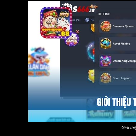
Giới th