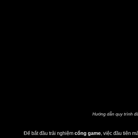
Hướng dẫn quy trình đăn
Để bắt đầu trải nghiệm
cổng game
, việc đầu tiên 