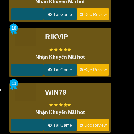
Nhận Khuyến Mãi hot
Tải Game
Đọc Review
10
RIKVIP
c
Nhận Khuyến Mãi hot
Tải Game
Đọc Review
11
ới
WIN79
Nhận Khuyến Mãi hot
Tải Game
Đọc Review