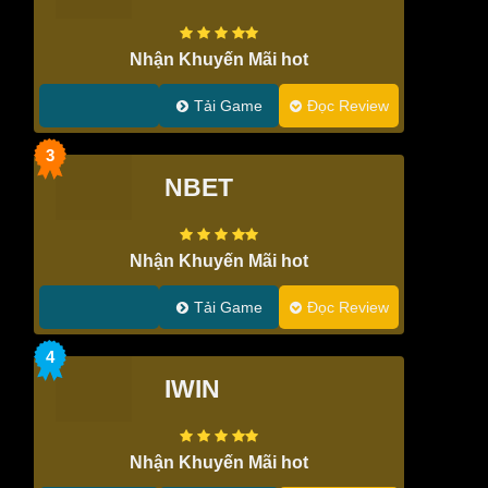
Nhận Khuyến Mãi hot
Tải Game
Đọc Review
3
NBET
Nhận Khuyến Mãi hot
Tải Game
Đọc Review
4
IWIN
Nhận Khuyến Mãi hot