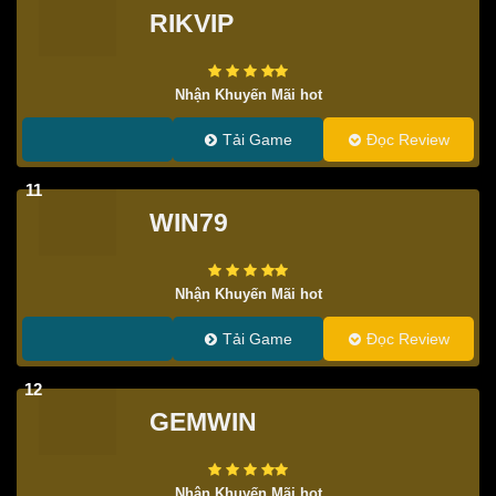
RIKVIP
Nhận Khuyến Mãi hot
Tải Game
Đọc Review
11
WIN79
Nhận Khuyến Mãi hot
Tải Game
Đọc Review
12
GEMWIN
Nhận Khuyến Mãi hot