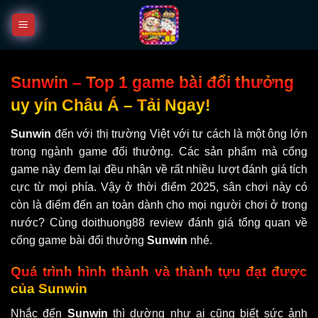
Bỏ
qua
nội
dung
Sunwin – Top 1 game bài đổi thưởng
uy yín Châu Á – Tải Ngay!
Sunwin
đến với thị trường Việt với tư cách là một ông lớn
trong ngành game đổi thưởng. Các sản phẩm mà cổng
game này đem lại đều nhận về rất nhiều lượt đánh giá tích
cực từ mọi phía. Vậy ở thời điểm 2025, sân chơi này có
còn là điểm đến an toàn dành cho mọi người chơi ở trong
nước? Cùng doithuong88 review đánh giá tổng quan về
cổng game bài đổi thưởng
Sunwin
nhé.
Quá trình hình thành và thành tựu đạt được
của Sunwin
Nhắc đến
Sunwin
thì dường như ai cũng biết sức ảnh