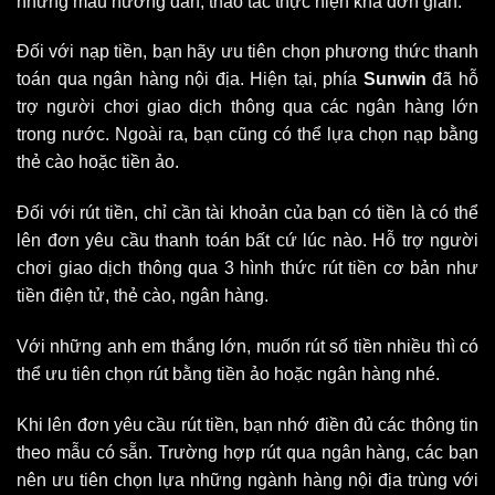
những mẫu hướng dẫn, thao tác thực hiện khá đơn giản.
Đối với nạp tiền, bạn hãy ưu tiên chọn phương thức thanh
toán qua ngân hàng nội địa. Hiện tại, phía
Sunwin
đã hỗ
trợ người chơi giao dịch thông qua các ngân hàng lớn
trong nước. Ngoài ra, bạn cũng có thể lựa chọn nạp bằng
thẻ cào hoặc tiền ảo.
Đối với rút tiền, chỉ cần tài khoản của bạn có tiền là có thể
lên đơn yêu cầu thanh toán bất cứ lúc nào. Hỗ trợ người
chơi giao dịch thông qua 3 hình thức rút tiền cơ bản như
tiền điện tử, thẻ cào, ngân hàng.
Với những anh em thắng lớn, muốn rút số tiền nhiều thì có
thể ưu tiên chọn rút bằng tiền ảo hoặc ngân hàng nhé.
Khi lên đơn yêu cầu rút tiền, bạn nhớ điền đủ các thông tin
theo mẫu có sẵn. Trường hợp rút qua ngân hàng, các bạn
nên ưu tiên chọn lựa những ngành hàng nội địa trùng với