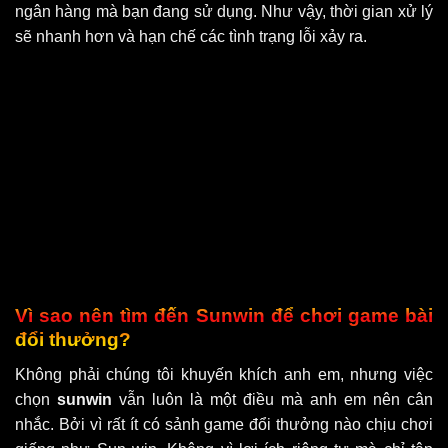
ngân hàng mà bạn đang sử dụng. Như vậy, thời gian xử lý
sẽ nhanh hơn và hạn chế các tình trạng lỗi xảy ra.
Vì sao nên tìm đến Sunwin để chơi game bài
đổi thưởng?
Không phải chúng tôi khuyến khích anh em, nhưng việc
chọn
sunwin
vẫn luôn là một điều mà anh em nên cân
nhắc. Bởi vì rất ít có sảnh game đổi thưởng nào chịu chơi