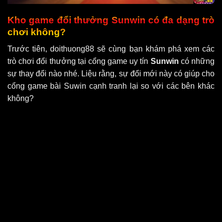
Kho game đổi thưởng Sunwin có đa dạng trò
chơi không?
Trước tiên, doithuong88 sẽ cùng bạn khám phá xem các
trò chơi đổi thưởng tại cổng game uy tín
Sunwin
có những
sự thay đổi nào nhé. Liệu rằng, sự đổi mới này có giúp cho
cổng game bài Suwin cạnh tranh lại so với các bên khác
không?