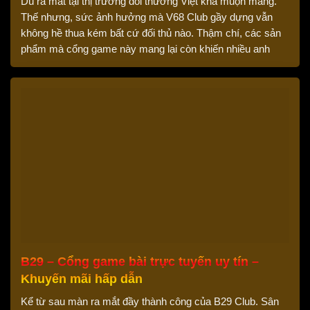
Dù ra mắt tại thị trường đổi thưởng Việt khá muộn màng.
Thế nhưng, sức ảnh hưởng mà V68 Club gầy dựng vẫn
không hề thua kém bất cứ đối thủ nào. Thậm chí, các sản
phẩm mà cổng game này mang lại còn khiến nhiều anh
em trong nước phải bất ngờ. Vậy cổng game […]
B29 – Cổng game bài trực tuyến uy tín –
Khuyến mãi hấp dẫn
Kể từ sau màn ra mắt đầy thành công của B29 Club. Sân