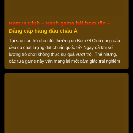
Bem79 Club – Sảnh game bài bom tấn –
Đẳng cấp hàng đầu châu Á
Tại sao các trò chơi đổi thưởng do Bem79 Club cung cấp
đều có chất lượng đạt chuẩn quốc tế? Ngay cả khi số
lượng trò chơi không thực sự quá vượt trội. Thế nhưng,
các tựa game này vẫn mang lại một cảm giác trải nghiệm
vượt ngoài mong đợi. Nếu bạn muốn tìm […]