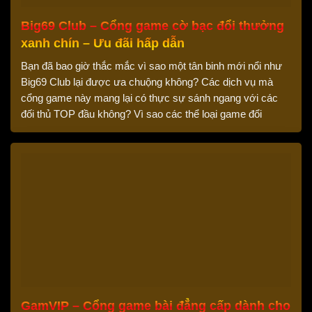
Big69 Club – Cổng game cờ bạc đổi thưởng
xanh chín – Ưu đãi hấp dẫn
Bạn đã bao giờ thắc mắc vì sao một tân binh mới nổi như
Big69 Club lại được ưa chuộng không? Các dịch vụ mà
cổng game này mang lại có thực sự sánh ngang với các
đối thủ TOP đầu không? Vì sao các thể loại game đổi
thưởng tại Big69 Club lại nhận […]
GamVIP – Cổng game bài đẳng cấp dành cho