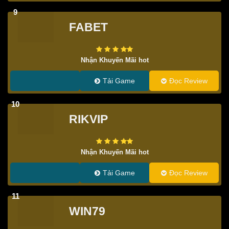
9
FABET
Nhận Khuyến Mãi hot
Tải Game
Đọc Review
10
RIKVIP
Nhận Khuyến Mãi hot
Tải Game
Đọc Review
11
WIN79