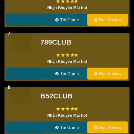
Nhận Khuyến Mãi hot
Tải Game
Đọc Review
7
789CLUB
Nhận Khuyến Mãi hot
Tải Game
Đọc Review
8
B52CLUB
Nhận Khuyến Mãi hot
Tải Game
Đọc Review