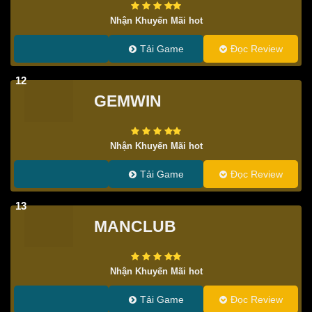
Nhận Khuyến Mãi hot
Tải Game
Đọc Review
12
GEMWIN
Nhận Khuyến Mãi hot
Tải Game
Đọc Review
13
MANCLUB
Nhận Khuyến Mãi hot
Tải Game
Đọc Review