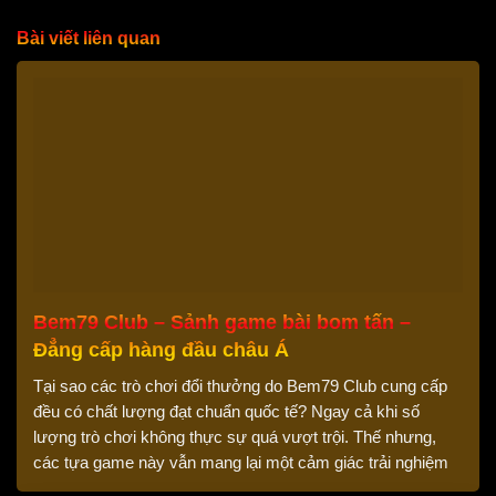
Bài viết liên quan
Bem79 Club – Sảnh game bài bom tấn –
Đẳng cấp hàng đầu châu Á
Tại sao các trò chơi đổi thưởng do Bem79 Club cung cấp
đều có chất lượng đạt chuẩn quốc tế? Ngay cả khi số
lượng trò chơi không thực sự quá vượt trội. Thế nhưng,
các tựa game này vẫn mang lại một cảm giác trải nghiệm
vượt ngoài mong đợi. Nếu bạn muốn tìm […]