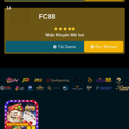
14
FC88
Nhận Khuyến Mãi hot
Tải Game
Đọc Review