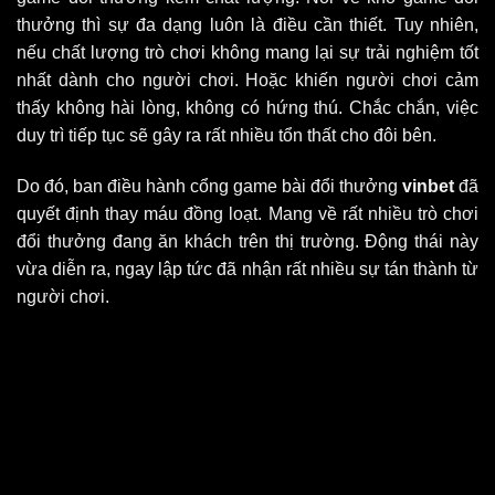
thưởng thì sự đa dạng luôn là điều cần thiết. Tuy nhiên,
nếu chất lượng trò chơi không mang lại sự trải nghiệm tốt
nhất dành cho người chơi. Hoặc khiến người chơi cảm
thấy không hài lòng, không có hứng thú. Chắc chắn, việc
duy trì tiếp tục sẽ gây ra rất nhiều tổn thất cho đôi bên.
Do đó, ban điều hành cổng game bài đổi thưởng
vinbet
đã
quyết định thay máu đồng loạt. Mang về rất nhiều trò chơi
đổi thưởng đang ăn khách trên thị trường. Động thái này
vừa diễn ra, ngay lập tức đã nhận rất nhiều sự tán thành từ
người chơi.