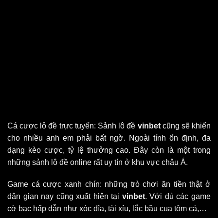
Cá cược lô đề trực tuyến: Sảnh lô đề
vinbet
cũng sẽ khiến
cho nhiều anh em phải bất ngờ. Ngoài tính ổn định, đa
dạng kèo cược, tỷ lệ thưởng cao. Đây còn là một trong
những sảnh lô đề online rất uy tín ở khu vực châu Á.
Game cá cược xanh chín: những trò chơi ăn tiền thật ở
dân gian nay cũng xuất hiện tại
vinbet
. Với đủ các game
cờ bạc hấp dẫn như xóc dĩa, tài xỉu, lắc bầu cua tôm cá,…