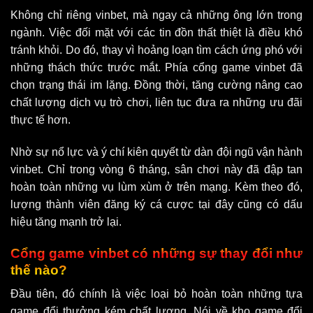
Không chỉ riêng vinbet, mà ngay cả những ông lớn trong
ngành. Việc đối mặt với các tin đồn thất thiệt là điều khó
tránh khỏi. Do đó, thay vì hoảng loạn tìm cách ứng phó với
những thách thức trước mắt. Phía cổng game vinbet đã
chọn trạng thái im lặng. Đồng thời, tăng cường nâng cao
chất lượng dịch vụ trò chơi, liên tục đưa ra những ưu đãi
thực tế hơn.
Nhờ sự nổ lực và ý chí kiên quyết từ dàn đội ngũ vận hành
vinbet. Chỉ trong vòng 6 tháng, sân chơi này đã đập tan
hoàn toàn những vụ lùm xùm ở trên mạng. Kèm theo đó,
lượng thành viên đăng ký cá cược tại đây cũng có dấu
hiệu tăng mạnh trở lại.
Cổng game vinbet có những sự thay đổi như
thế nào?
Đầu tiên, đó chính là việc loại bỏ hoàn toàn những tựa
game đổi thưởng kém chất lượng. Nói về kho game đổi