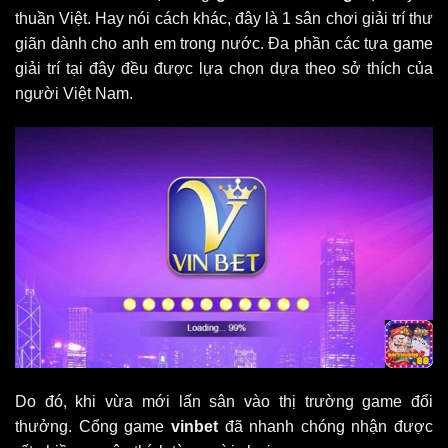
thuần Việt. Hay nói cách khác, đây là 1 sân chơi giải trí thư
giãn dành cho anh em trong nước. Đa phần các tựa game
giải trí tại đây đều được lựa chọn dựa theo sở thích của
người Việt Nam.
Do đó, khi vừa mới lấn sân vào thị trường game đổi
thưởng. Cổng game
vinbet
đã nhanh chóng nhận được