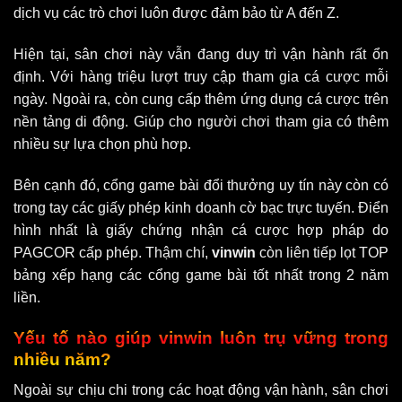
dịch vụ các trò chơi luôn được đảm bảo từ A đến Z.
Hiện tại, sân chơi này vẫn đang duy trì vận hành rất ổn
định. Với hàng triệu lượt truy cập tham gia cá cược mỗi
ngày. Ngoài ra, còn cung cấp thêm ứng dụng cá cược trên
nền tảng di động. Giúp cho người chơi tham gia có thêm
nhiều sự lựa chọn phù hơp.
Bên cạnh đó, cổng
game bài đổi thưởng
uy tín này còn có
trong tay các giấy phép kinh doanh cờ bạc trực tuyến. Điển
hình nhất là giấy chứng nhận cá cược hợp pháp do
PAGCOR cấp phép. Thậm chí,
vinwin
còn liên tiếp lọt TOP
bảng xếp hạng các cổng game bài tốt nhất trong 2 năm
liền.
Yếu tố nào giúp vinwin luôn trụ vững trong
nhiều năm?
Ngoài sự chịu chi trong các hoạt động vận hành, sân chơi