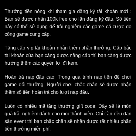
Thưởng tiền nóng khi tham gia đăng ký tài khoản mới :
Bạn sẽ được nhận 100k free cho lần đăng ký đầu. Số tiền
này có thể sử dụng để trải nghiệm các game cá cược do
cổng game cung cấp.
Tăng cấp vip tài khoản nhân thêm phần thưởng: Cấp bậc
tài khoản của bạn càng được nâng cấp thì bạn càng được
hưởng thêm các quyền lợi đi kèm.
Hoàn trả nạp đầu cao: Trong quá trình nạp tiền để chơi
game đổi thưởng. Người chơi chắc chắn sẽ được nhận
thêm số tiền hoàn trả cho lượt nạp đầu.
Luôn có nhiều mã tặng thưởng gift code: Đây sẽ là món
quà trải nghiệm dành cho mọi thành viên. Chỉ cần đều đặn
săn event thì bạn chắc chắn sẽ nhận được rất nhiều phần
tiền thưởng miễn phí.