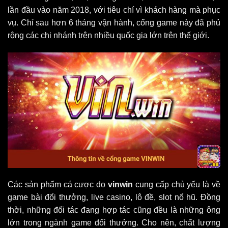
lần đầu vào năm 2018, với tiêu chí vì khách hàng mà phục
vụ. Chỉ sau hơn 6 tháng vận hành, cổng game này đã phủ
rộng các chi nhánh trên nhiều quốc gia lớn trên thế giới.
Các sản phẩm cá cược do
vinwin
cung cấp chủ yếu là về
game bài đổi thưởng, live casino, lô đề, slot nổ hũ. Đồng
thời, những đối tác đang hợp tác cũng đều là những ông
lớn trong ngành game đổi thưởng. Cho nên, chất lượng