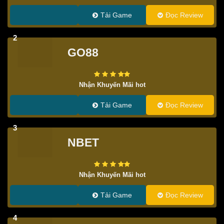
Tải Game
Đọc Review
2
GO88
Nhận Khuyến Mãi hot
Tải Game
Đọc Review
3
NBET
Nhận Khuyến Mãi hot
Tải Game
Đọc Review
4