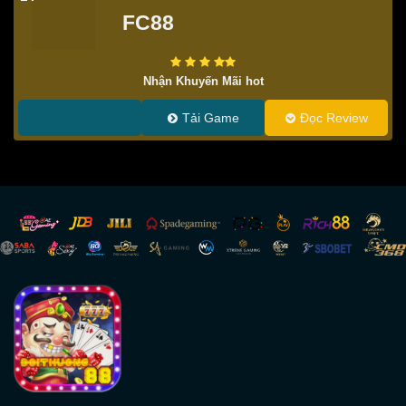
FC88
Nhận Khuyến Mãi hot
Tải Game
Đọc Review