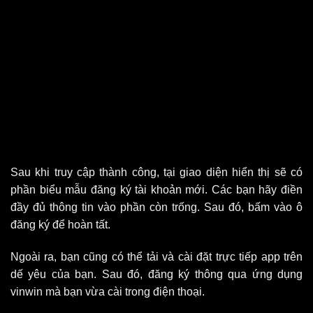
Sau khi truy cập thành công, tại giao diện hiển thị sẽ có
phần biểu mẫu đăng ký tài khoản mới. Các bạn hãy điền
đầy đủ thông tin vào phần còn trống. Sau đó, bấm vào ô
đăng ký để hoàn tất.
Ngoài ra, bạn cũng có thể tải và cài đặt trực tiếp app trên
dế yêu của bạn. Sau đó, đăng ký thông qua ứng dụng
vinwin mà bạn vừa cài trong điện thoại.