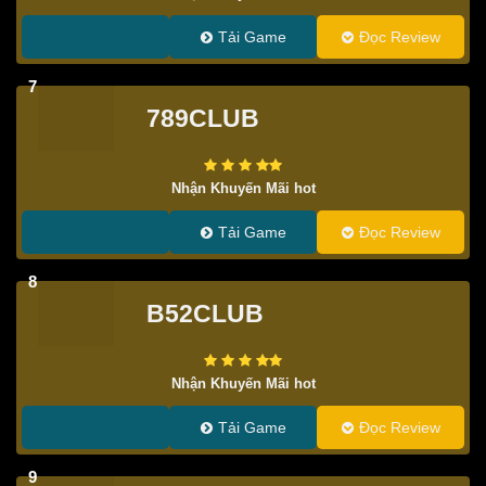
Tải Game
Đọc Review
7
789CLUB
Nhận Khuyến Mãi hot
Tải Game
Đọc Review
8
B52CLUB
Nhận Khuyến Mãi hot
Tải Game
Đọc Review
9