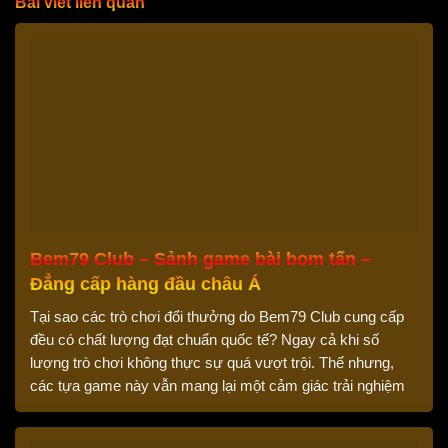
Bài viết liên quan
Bem79 Club – Sảnh game bài bom tấn –
Đẳng cấp hàng đầu châu Á
Tại sao các trò chơi đổi thưởng do Bem79 Club cung cấp
đều có chất lượng đạt chuẩn quốc tế? Ngay cả khi số
lượng trò chơi không thực sự quá vượt trội. Thế nhưng,
các tựa game này vẫn mang lại một cảm giác trải nghiệm
vượt ngoài mong đợi. Nếu bạn muốn tìm […]