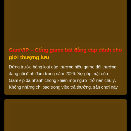
GamVIP – Cổng game bài đẳng cấp dành cho
giới thượng lưu
Đứng trước hàng loạt các thương hiệu game đổi thưởng
đang nổi đình đám trong năm 2026. Sự góp mặt của
GamVip đã nhanh chóng khiến mọi người trở nên chú ý.
Không những chi bạo trong việc trả thưởng, sân chơi này
còn tung ra rất nhiều event thưởng vô cùng hậu hĩnh. Vậy
[…]