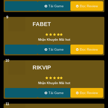
Tải Game
Đọc Review
9
FABET
Nhận Khuyến Mãi hot
Tải Game
Đọc Review
10
RIKVIP
Nhận Khuyến Mãi hot
Tải Game
Đọc Review
11