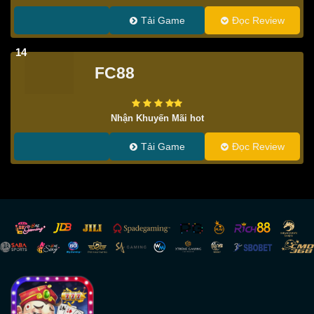
Tải Game
Đọc Review
14
FC88
Nhận Khuyến Mãi hot
Tải Game
Đọc Review