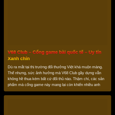
V68 Club – Cổng game bài quốc tế – Uy tín
Xanh chín
Dù ra mắt tại thị trường đổi thưởng Việt khá muộn màng.
Thế nhưng, sức ảnh hưởng mà V68 Club gầy dựng vẫn
không hề thua kém bất cứ đối thủ nào. Thậm chí, các sản
phẩm mà cổng game này mang lại còn khiến nhiều anh
em trong nước phải bất ngờ. Vậy cổng game […]