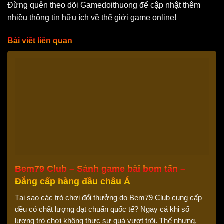
Đừng quên theo dõi Gamedoithuong để cập nhật thêm
nhiều thông tin hữu ích về thế giới game online!
Bài viết liên quan
Bem79 Club – Sảnh game bài bom tấn –
Đẳng cấp hàng đầu châu Á
Tại sao các trò chơi đổi thưởng do Bem79 Club cung cấp
đều có chất lượng đạt chuẩn quốc tế? Ngay cả khi số
lượng trò chơi không thực sự quá vượt trội. Thế nhưng,