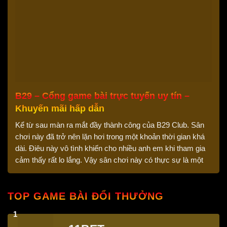
B29 – Cổng game bài trực tuyến uy tín –
Khuyến mãi hấp dẫn
Kể từ sau màn ra mắt đầy thành công của B29 Club. Sân
chơi này đã trở nên lặn hơi trong một khoản thời gian khá
dài. Điêu này vô tình khiến cho nhiều anh em khi tham gia
cảm thấy rất lo lắng. Vậy sân chơi này có thực sự là một
nơi giải […]
TOP GAME BÀI ĐỔI THƯỞNG
1