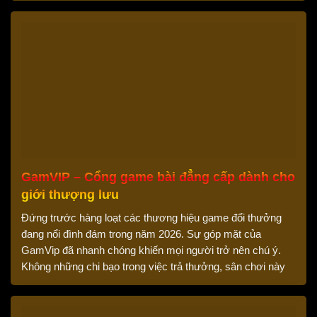
GamVIP – Cổng game bài đẳng cấp dành cho
giới thượng lưu
Đứng trước hàng loạt các thương hiệu game đổi thưởng
đang nổi đình đám trong năm 2026. Sự góp mặt của
GamVip đã nhanh chóng khiến mọi người trở nên chú ý.
Không những chi bạo trong việc trả thưởng, sân chơi này
còn tung ra rất nhiều event thưởng vô cùng hậu hĩnh. Vậy
[…]