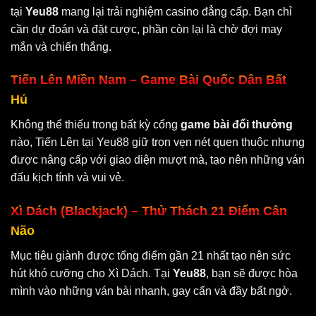
tại
Yeu88
mang lại trải nghiệm casino đẳng cấp. Bạn chỉ
cần dự đoán và đặt cược, phần còn lại là chờ đợi may
mắn và chiến thắng.
Tiến Lên Miền Nam – Game Bài Quốc Dân Bất
Hủ
Không thể thiếu trong bất kỳ cổng
game bài đổi thưởng
nào, Tiến Lên tại Yeu88 giữ trọn vẹn nét quen thuộc nhưng
được nâng cấp với giao diện mượt mà, tạo nên những ván
đấu kịch tính và vui vẻ.
Xì Dách (Blackjack) – Thử Thách 21 Điểm Cân
Não
Mục tiêu giành được tổng điểm gần 21 nhất tạo nên sức
hút khó cưỡng cho Xì Dách. Tại
Yeu88
, bạn sẽ được hòa
mình vào những ván bài nhanh, gay cấn và đầy bất ngờ.